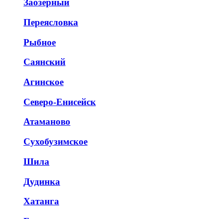
Заозёрный
Переясловка
Рыбное
Саянский
Агинское
Северо-Енисейск
Атаманово
Сухобузимское
Шила
Дудинка
Хатанга