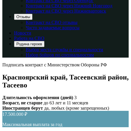
Контракт на СВО через Оренбург
Контракт на СВО через Нижний Новгород
Контракт на СВО через Нижневартовск
Отзывы
Контракт на СВО отзывы
Часто задаваемые вопросы
Новости
Работа на СВО
Родина героев
Выбор места службы и специальности
Набор бойцов по специальностям
Подписать контракт с Министерством Обороны РФ
Красноярский край, Тасеевский район,
Тасеево
Длительность оформления (дней)
3
Возраст, не старше
до 63 лет и 11 месяцев
Иностранцев берут
да, любых (кроме запрещенных)
17.500.000 ₽
Максимальная выплата за год