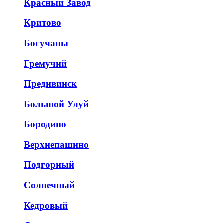
Красный Завод
Критово
Богучаны
Гремучий
Предивинск
Большой Улуй
Бородино
Верхнепашино
Подгорный
Солнечный
Кедровый