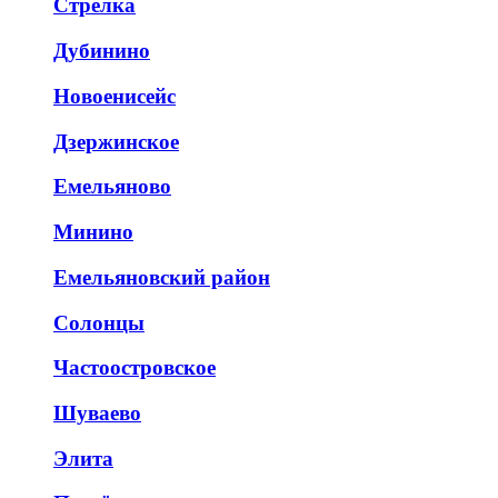
Стрелка
Дубинино
Новоенисейс
Дзержинское
Емельяново
Минино
Емельяновский район
Солонцы
Частоостровское
Шуваево
Элита