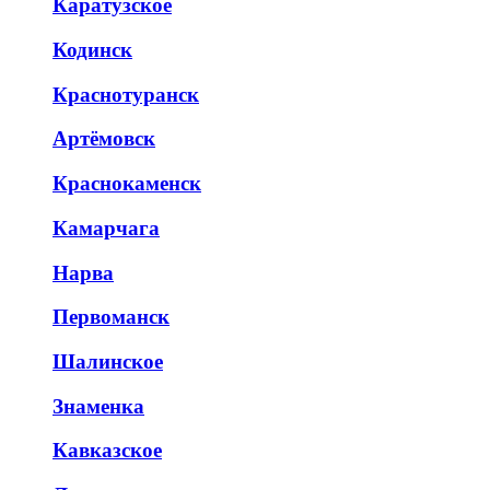
Каратузское
Кодинск
Краснотуранск
Артёмовск
Краснокаменск
Камарчага
Нарва
Первоманск
Шалинское
Знаменка
Кавказское