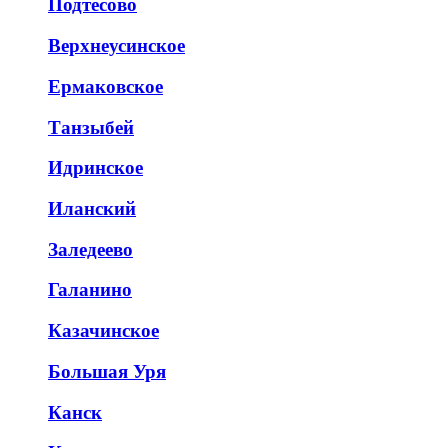
Подтёсово
Верхнеусинское
Ермаковское
Танзыбей
Идринское
Иланский
Заледеево
Галанино
Казачинское
Большая Уря
Канск