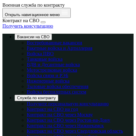
Военная служба по контракту
Открыть навигационное меню
Контракт на СВО
Получить консультацию
Вакансии на СВО
Востребованные вакансии
Ракетные войска и Артиллерия
Войска ПВО
Танковые войска
ВДВ и Десантные войска
Мотострелковые войска
Войска связи и РЭБ
Инженерные войска
Тыловые войска обеспечения
Войска беспилотных систем
Служба по контракту
Получите персональную консультацию
Контракт на СВО на год
Контракт на СВО через Москву
Контракт на СВО через Ростов-на-Дону
Контракт на СВО через Нижнекамск
Контракт на СВО через Свердловская область