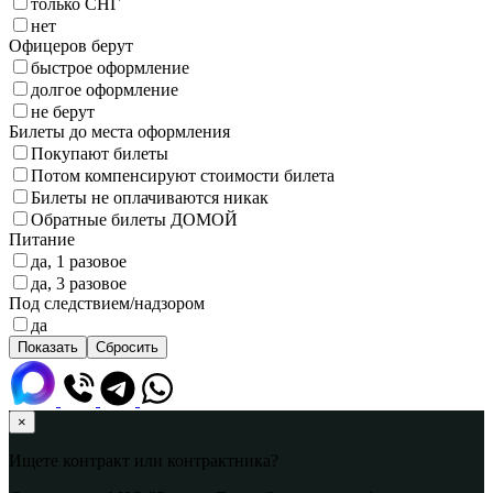
только СНГ
нет
Офицеров берут
быстрое оформление
долгое оформление
не берут
Билеты до места оформления
Покупают билеты
Потом компенсируют стоимости билета
Билеты не оплачиваются никак
Обратные билеты ДОМОЙ
Питание
да, 1 разовое
да, 3 разовое
Под следствием/надзором
да
×
Ищете контракт или контрактника?