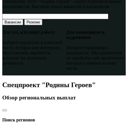
Спецпроект АНО "Родина Героев" - центр подбора военных
специалистов. Быстрый поиск вакансий и кандидатов
Вакансии
Резюме
Для тех, кто ищет работу
Для командиров и
кадровиков
Найдите вакансию в воинской
части, которая вам интересна.
Найдите подходящих
Мы поможем заключить
кандидатов. Мы организуем
контракт на желаемую
их прибытие для заключения
должность.
контракта именно в вашу
часть.
Спецпроект "Родины Героев"
Обзор региональных выплат
Поиск регионов