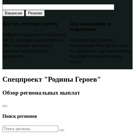
Вакансии
Резюме
Для тех, кто ищет работу
Для командиров и
кадровиков
Найдите вакансию в воинской
части, которая вам интересна.
Найдите подходящих
Мы поможем заключить
кандидатов. Мы организуем
контракт на желаемую
их прибытие для заключения
должность.
контракта именно в вашу
часть.
Спецпроект "Родины Героев"
Обзор региональных выплат
Поиск регионов