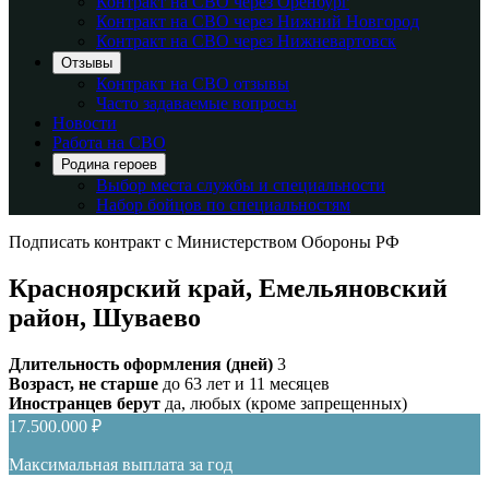
Контракт на СВО через Оренбург
Контракт на СВО через Нижний Новгород
Контракт на СВО через Нижневартовск
Отзывы
Контракт на СВО отзывы
Часто задаваемые вопросы
Новости
Работа на СВО
Родина героев
Выбор места службы и специальности
Набор бойцов по специальностям
Подписать контракт с Министерством Обороны РФ
Красноярский край, Емельяновский
район, Шуваево
Длительность оформления (дней)
3
Возраст, не старше
до 63 лет и 11 месяцев
Иностранцев берут
да, любых (кроме запрещенных)
17.500.000 ₽
Максимальная выплата за год