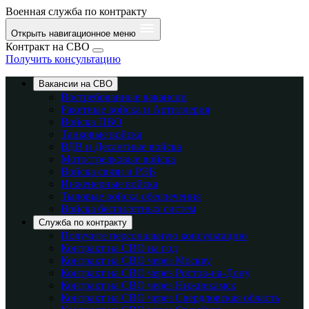
Военная служба по контракту
Открыть навигационное меню
Контракт на СВО
Получить консультацию
Вакансии на СВО
Востребованные вакансии
Ракетные войска и Артиллерия
Войска ПВО
Танковые войска
ВДВ и Десантные войска
Мотострелковые войска
Войска связи и РЭБ
Инженерные войска
Тыловые войска обеспечения
Войска беспилотных систем
Служба по контракту
Получите персональную консультацию
Контракт на СВО на год
Контракт на СВО через Москву
Контракт на СВО через Ростов-на-Дону
Контракт на СВО через Нижнекамск
Контракт на СВО через Свердловская область