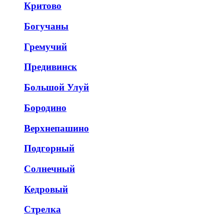
Критово
Богучаны
Гремучий
Предивинск
Большой Улуй
Бородино
Верхнепашино
Подгорный
Солнечный
Кедровый
Стрелка