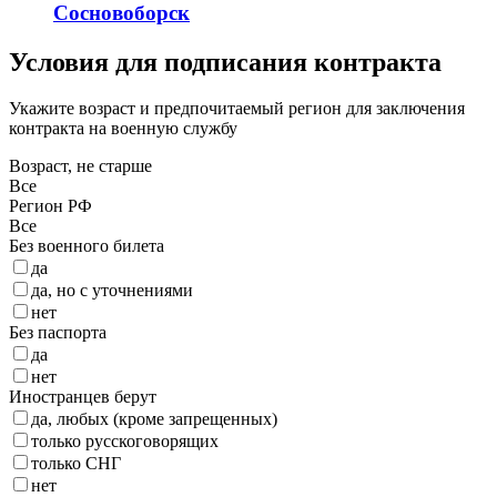
Сосновоборск
Условия для подписания контракта
Укажите возраст и предпочитаемый регион для заключения
контракта на военную службу
Возраст, не старше
Все
Регион РФ
Все
Без военного билета
да
да, но с уточнениями
нет
Без паспорта
да
нет
Иностранцев берут
да, любых (кроме запрещенных)
только русскоговорящих
только СНГ
нет