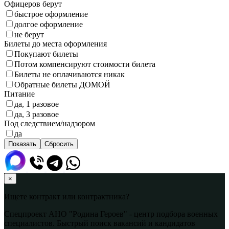
Офицеров берут
быстрое оформление
долгое оформление
не берут
Билеты до места оформления
Покупают билеты
Потом компенсируют стоимости билета
Билеты не оплачиваются никак
Обратные билеты ДОМОЙ
Питание
да, 1 разовое
да, 3 разовое
Под следствием/надзором
да
×
Ищете контракт или контрактника?
Спецпроект АНО "Родина Героев" - центр подбора военных
специалистов. Быстрый поиск вакансий и кандидатов