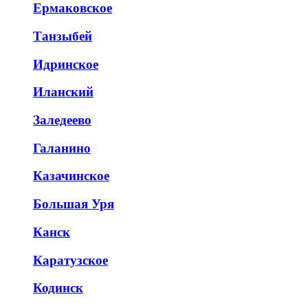
Ермаковское
Танзыбей
Идринское
Иланский
Заледеево
Галанино
Казачинское
Большая Уря
Канск
Каратузское
Кодинск