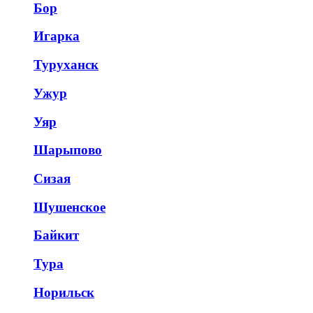
Бор
Игарка
Туруханск
Ужур
Уяр
Шарыпово
Сизая
Шушенское
Байкит
Тура
Норильск