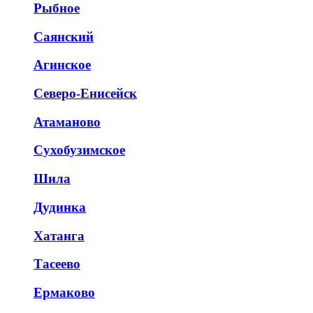
Рыбное
Саянский
Агинское
Северо-Енисейск
Атаманово
Сухобузимское
Шила
Дудинка
Хатанга
Тасеево
Ермаково