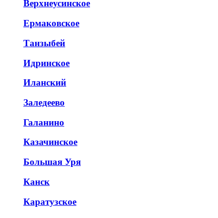
Верхнеусинское
Ермаковское
Танзыбей
Идринское
Иланский
Заледеево
Галанино
Казачинское
Большая Уря
Канск
Каратузское