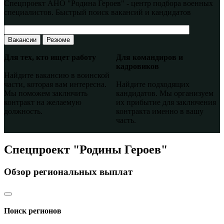
Спецпроект АНО "Родина Героев" - центр подбора военных
специалистов. Быстрый поиск вакансий и кандидатов
Вакансии
Резюме
Для тех, кто ищет работу
Для командиров и
кадровиков
Найдите вакансию в воинской
части, которая вам интересна.
Найдите подходящих
Мы поможем заключить
кандидатов. Мы организуем
контракт на желаемую
их прибытие для заключения
должность.
контракта именно в вашу
часть.
Спецпроект "Родины Героев"
Обзор региональных выплат
Поиск регионов