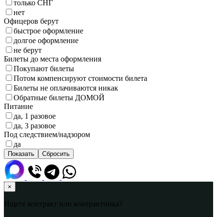
только СНГ
нет
Офицеров берут
быстрое оформление
долгое оформление
не берут
Билеты до места оформления
Покупают билеты
Потом компенсируют стоимости билета
Билеты не оплачиваются никак
Обратные билеты ДОМОЙ
Питание
да, 1 разовое
да, 3 разовое
Под следствием/надзором
да
×
Ищете контракт или контрактника?