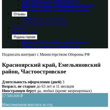
Контракт на СВО через Оренбург
Контракт на СВО через Нижний Новгород
Контракт на СВО через Нижневартовск
Отзывы
Контракт на СВО отзывы
Часто задаваемые вопросы
Новости
Работа на СВО
Родина героев
Выбор места службы и специальности
Набор бойцов по специальностям
Подписать контракт с Министерством Обороны РФ
Красноярский край, Емельяновский
район, Частоостровское
Длительность оформления (дней)
3
Возраст, не старше
до 63 лет и 11 месяцев
Иностранцев берут
да, любых (кроме запрещенных)
17.500.000 ₽
Максимальная выплата за год