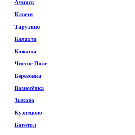
Ачинск
Ключи
Тарутино
Балахта
Кожаны
Чистое Поле
Берёзовка
Вознесёнка
Зыково
Кузнецово
Боготол