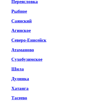
Переясловка
Рыбное
Саянский
Агинское
Северо-Енисейск
Атаманово
Сухобузимское
Шила
Дудинка
Хатанга
Тасеево