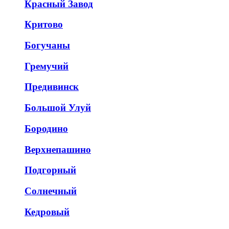
Красный Завод
Критово
Богучаны
Гремучий
Предивинск
Большой Улуй
Бородино
Верхнепашино
Подгорный
Солнечный
Кедровый