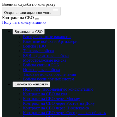
Военная служба по контракту
Открыть навигационное меню
Контракт на СВО
Получить консультацию
Вакансии на СВО
Востребованные вакансии
Ракетные войска и Артиллерия
Войска ПВО
Танковые войска
ВДВ и Десантные войска
Мотострелковые войска
Войска связи и РЭБ
Инженерные войска
Тыловые войска обеспечения
Войска беспилотных систем
Служба по контракту
Получите персональную консультацию
Контракт на СВО на год
Контракт на СВО через Москву
Контракт на СВО через Ростов-на-Дону
Контракт на СВО через Нижнекамск
Контракт на СВО через Свердловская область