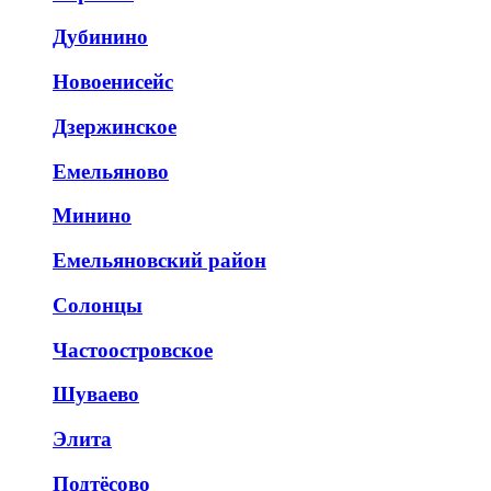
Дубинино
Новоенисейс
Дзержинское
Емельяново
Минино
Емельяновский район
Солонцы
Частоостровское
Шуваево
Элита
Подтёсово