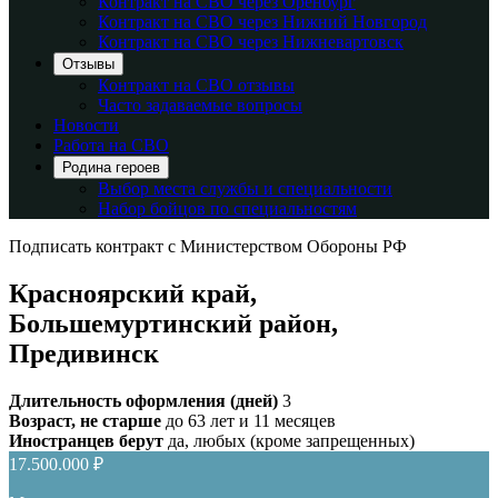
Контракт на СВО через Оренбург
Контракт на СВО через Нижний Новгород
Контракт на СВО через Нижневартовск
Отзывы
Контракт на СВО отзывы
Часто задаваемые вопросы
Новости
Работа на СВО
Родина героев
Выбор места службы и специальности
Набор бойцов по специальностям
Подписать контракт с Министерством Обороны РФ
Красноярский край,
Большемуртинский район,
Предивинск
Длительность оформления (дней)
3
Возраст, не старше
до 63 лет и 11 месяцев
Иностранцев берут
да, любых (кроме запрещенных)
17.500.000 ₽