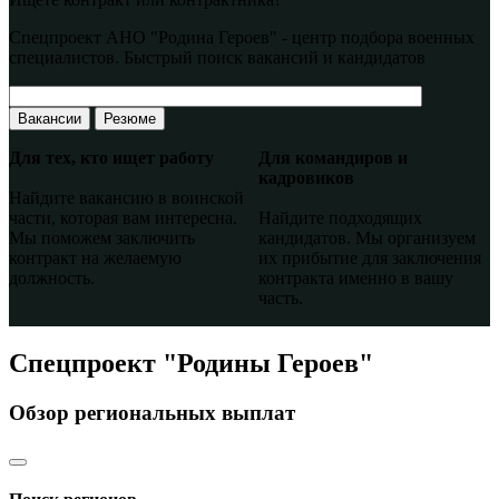
Спецпроект АНО "Родина Героев" - центр подбора военных
специалистов. Быстрый поиск вакансий и кандидатов
Вакансии
Резюме
Для тех, кто ищет работу
Для командиров и
кадровиков
Найдите вакансию в воинской
части, которая вам интересна.
Найдите подходящих
Мы поможем заключить
кандидатов. Мы организуем
контракт на желаемую
их прибытие для заключения
должность.
контракта именно в вашу
часть.
Спецпроект "Родины Героев"
Обзор региональных выплат