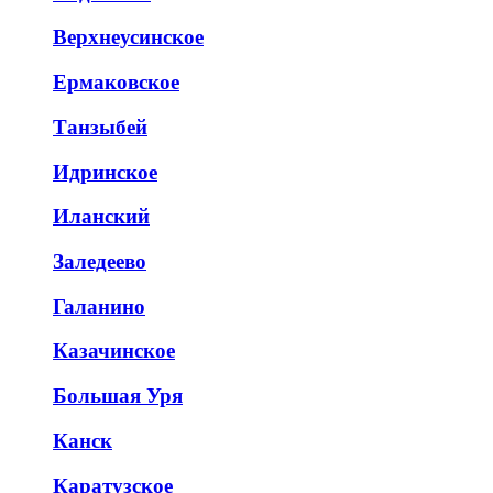
Верхнеусинское
Ермаковское
Танзыбей
Идринское
Иланский
Заледеево
Галанино
Казачинское
Большая Уря
Канск
Каратузское