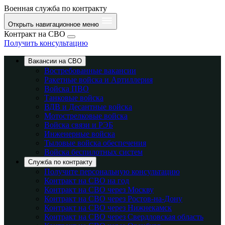
Военная служба по контракту
Открыть навигационное меню
Контракт на СВО
Получить консультацию
Вакансии на СВО
Востребованные вакансии
Ракетные войска и Артиллерия
Войска ПВО
Танковые войска
ВДВ и Десантные войска
Мотострелковые войска
Войска связи и РЭБ
Инженерные войска
Тыловые войска обеспечения
Войска беспилотных систем
Служба по контракту
Получите персональную консультацию
Контракт на СВО на год
Контракт на СВО через Москву
Контракт на СВО через Ростов-на-Дону
Контракт на СВО через Нижнекамск
Контракт на СВО через Свердловская область