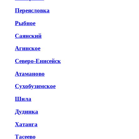
Переясловка
Рыбное
Саянский
Агинское
Северо-Енисейск
Атаманово
Сухобузимское
Шила
Дудинка
Хатанга
Тасеево