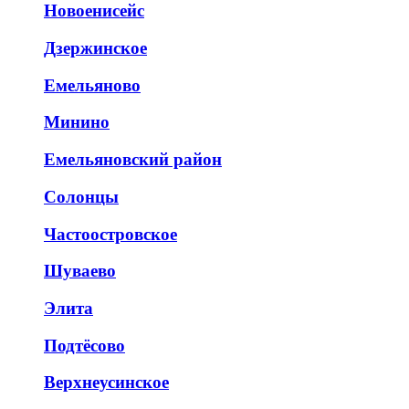
Новоенисейс
Дзержинское
Емельяново
Минино
Емельяновский район
Солонцы
Частоостровское
Шуваево
Элита
Подтёсово
Верхнеусинское