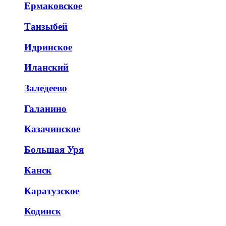
Ермаковское
Танзыбей
Идринское
Иланский
Заледеево
Галанино
Казачинское
Большая Уря
Канск
Каратузское
Кодинск