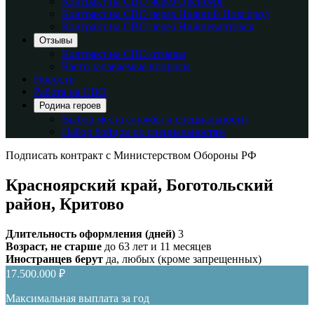
Контракт на СВО через Оренбург
Контракт на СВО через Нижний Новгород
Контракт на СВО через Нижневартовск
Отзывы
Контракт на СВО отзывы
Часто задаваемые вопросы
Новости
Работа на СВО
Родина героев
Выбор места службы и специальности
Набор бойцов по специальностям
Подписать контракт с Министерством Обороны РФ
Красноярский край, Боготольский
район, Критово
Длительность оформления (дней)
3
Возраст, не старше
до 63 лет и 11 месяцев
Иностранцев берут
да, любых (кроме запрещенных)
17.500.000 ₽
Максимальная выплата за год