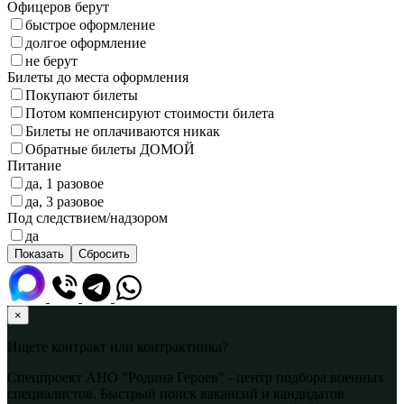
Офицеров берут
быстрое оформление
долгое оформление
не берут
Билеты до места оформления
Покупают билеты
Потом компенсируют стоимости билета
Билеты не оплачиваются никак
Обратные билеты ДОМОЙ
Питание
да, 1 разовое
да, 3 разовое
Под следствием/надзором
да
×
Ищете контракт или контрактника?
Спецпроект АНО "Родина Героев" - центр подбора военных
специалистов. Быстрый поиск вакансий и кандидатов