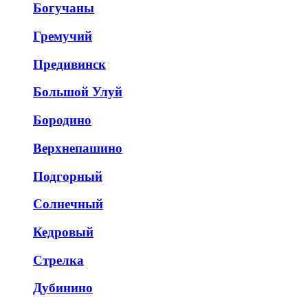
Богучаны
Гремучий
Предивинск
Большой Улуй
Бородино
Верхнепашино
Подгорный
Солнечный
Кедровый
Стрелка
Дубинино