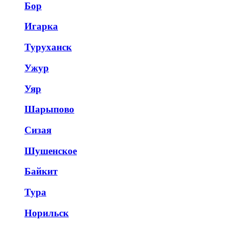
Бор
Игарка
Туруханск
Ужур
Уяр
Шарыпово
Сизая
Шушенское
Байкит
Тура
Норильск