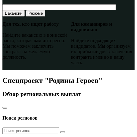
Вакансии
Резюме
Для тех, кто ищет работу
Для командиров и
кадровиков
Найдите вакансию в воинской
части, которая вам интересна.
Найдите подходящих
Мы поможем заключить
кандидатов. Мы организуем
контракт на желаемую
их прибытие для заключения
должность.
контракта именно в вашу
часть.
Спецпроект "Родины Героев"
Обзор региональных выплат
Поиск регионов