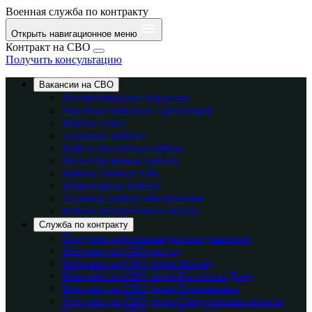
Военная служба по контракту
Открыть навигационное меню
Контракт на СВО
Получить консультацию
Вакансии на СВО
Востребованные вакансии
Ракетные войска и Артиллерия
Войска ПВО
Танковые войска
ВДВ и Десантные войска
Мотострелковые войска
Войска связи и РЭБ
Инженерные войска
Тыловые войска обеспечения
Войска беспилотных систем
Служба по контракту
Получите персональную консультацию
Контракт на СВО на год
Контракт на СВО через Москву
Контракт на СВО через Ростов-на-Дону
Контракт на СВО через Нижнекамск
Контракт на СВО через Свердловская область