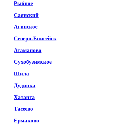
Рыбное
Саянский
Агинское
Северо-Енисейск
Атаманово
Сухобузимское
Шила
Дудинка
Хатанга
Тасеево
Ермаково