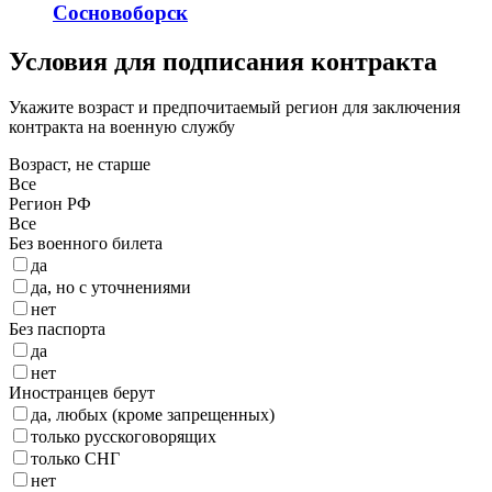
Сосновоборск
Условия для подписания контракта
Укажите возраст и предпочитаемый регион для заключения
контракта на военную службу
Возраст, не старше
Все
Регион РФ
Все
Без военного билета
да
да, но с уточнениями
нет
Без паспорта
да
нет
Иностранцев берут
да, любых (кроме запрещенных)
только русскоговорящих
только СНГ
нет