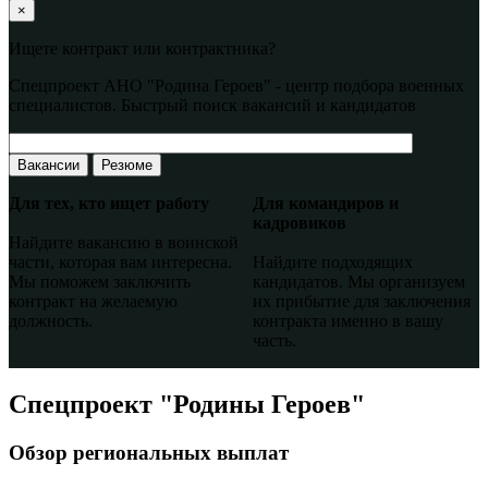
×
Ищете контракт или контрактника?
Спецпроект АНО "Родина Героев" - центр подбора военных
специалистов. Быстрый поиск вакансий и кандидатов
Вакансии
Резюме
Для тех, кто ищет работу
Для командиров и
кадровиков
Найдите вакансию в воинской
части, которая вам интересна.
Найдите подходящих
Мы поможем заключить
кандидатов. Мы организуем
контракт на желаемую
их прибытие для заключения
должность.
контракта именно в вашу
часть.
Спецпроект "Родины Героев"
Обзор региональных выплат