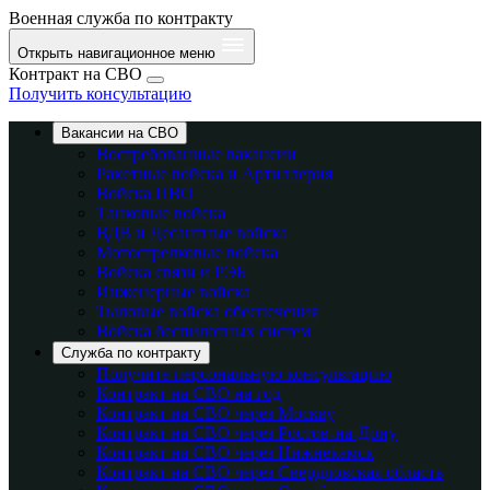
Военная служба по контракту
Открыть навигационное меню
Контракт на СВО
Получить консультацию
Вакансии на СВО
Востребованные вакансии
Ракетные войска и Артиллерия
Войска ПВО
Танковые войска
ВДВ и Десантные войска
Мотострелковые войска
Войска связи и РЭБ
Инженерные войска
Тыловые войска обеспечения
Войска беспилотных систем
Служба по контракту
Получите персональную консультацию
Контракт на СВО на год
Контракт на СВО через Москву
Контракт на СВО через Ростов-на-Дону
Контракт на СВО через Нижнекамск
Контракт на СВО через Свердловская область