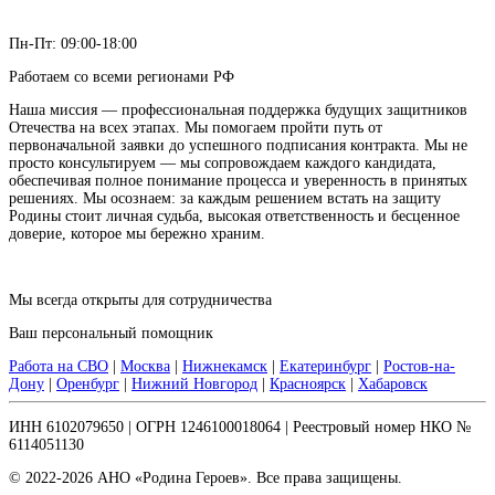
Пн-Пт: 09:00-18:00
Работаем со всеми регионами РФ
Наша миссия — профессиональная поддержка будущих защитников
Отечества на всех этапах. Мы помогаем пройти путь от
первоначальной заявки до успешного подписания контракта. Мы не
просто консультируем — мы сопровождаем каждого кандидата,
обеспечивая полное понимание процесса и уверенность в принятых
решениях. Мы осознаем: за каждым решением встать на защиту
Родины стоит личная судьба, высокая ответственность и бесценное
доверие, которое мы бережно храним.
Мы всегда открыты для сотрудничества
Ваш персональный помощник
Работа на СВО
|
Москва
|
Нижнекамск
|
Екатеринбург
|
Ростов-на-
Дону
|
Оренбург
|
Нижний Новгород
|
Красноярск
|
Хабаровск
ИНН 6102079650 | ОГРН 1246100018064 | Реестровый номер НКО №
6114051130
© 2022-2026 АНО «Родина Героев». Все права защищены.