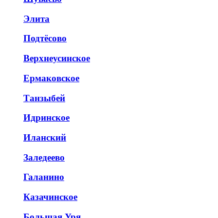
Элита
Подтёсово
Верхнеусинское
Ермаковское
Танзыбей
Идринское
Иланский
Заледеево
Галанино
Казачинское
Большая Уря