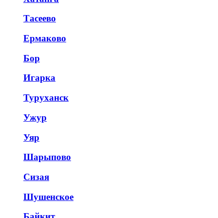
Тасеево
Ермаково
Бор
Игарка
Туруханск
Ужур
Уяр
Шарыпово
Сизая
Шушенское
Байкит