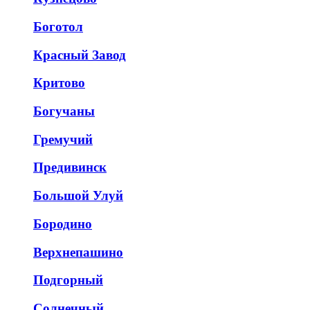
Боготол
Красный Завод
Критово
Богучаны
Гремучий
Предивинск
Большой Улуй
Бородино
Верхнепашино
Подгорный
Солнечный