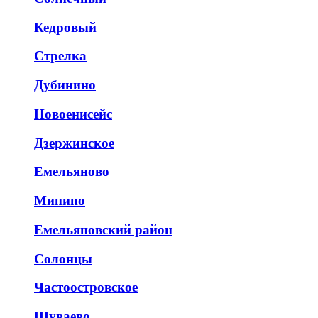
Кедровый
Стрелка
Дубинино
Новоенисейс
Дзержинское
Емельяново
Минино
Емельяновский район
Солонцы
Частоостровское
Шуваево