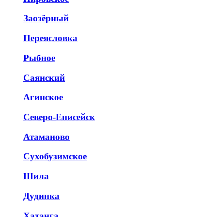
Заозёрный
Переясловка
Рыбное
Саянский
Агинское
Северо-Енисейск
Атаманово
Сухобузимское
Шила
Дудинка
Хатанга