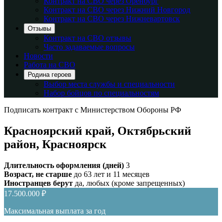
Контракт на СВО через Оренбург
Контракт на СВО через Нижний Новгород
Контракт на СВО через Нижневартовск
Отзывы
Контракт на СВО отзывы
Часто задаваемые вопросы
Новости
Работа на СВО
Родина героев
Выбор места службы и специальности
Набор бойцов по специальностям
Подписать контракт с Министерством Обороны РФ
Красноярский край, Октябрьский
район, Красноярск
Длительность оформления (дней)
3
Возраст, не старше
до 63 лет и 11 месяцев
Иностранцев берут
да, любых (кроме запрещенных)
17.500.000 ₽
Максимальная выплата за год