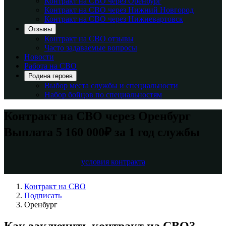
Контракт на СВО через Оренбург
Контракт на СВО через Нижний Новгород
Контракт на СВО через Нижневартовск
Отзывы
Контракт на СВО отзывы
Часто задаваемые вопросы
Новости
Работа на СВО
Родина героев
Выбор места службы и специальности
Набор бойцов по специальностям
Контракт на СВО через Оренбург
Выплата 5 160 000₽ за 1 год службы
условия контракта
Контракт на СВО
Подписать
Оренбург
Как заключить контракт на СВО?