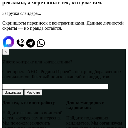
рекламы, а через опыт тех, кто уже там.
Загрузка слайдера...
Скриншоты переписок с контрактниками. Данные личностей
скрыты — но правда остаётся.
×
Ищете контракт или контрактника?
Спецпроект АНО "Родина Героев" - центр подбора военных
специалистов. Быстрый поиск вакансий и кандидатов
Вакансии
Резюме
Для тех, кто ищет работу
Для командиров и
кадровиков
Найдите вакансию в воинской
части, которая вам интересна.
Найдите подходящих
Мы поможем заключить
кандидатов. Мы организуем