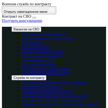
Военная служба по контракту
Открыть навигационное меню
Контракт на СВО
Получить консультацию
Вакансии на СВО
Востребованные вакансии
Ракетные войска и Артиллерия
Войска ПВО
Танковые войска
ВДВ и Десантные войска
Мотострелковые войска
Войска связи и РЭБ
Инженерные войска
Тыловые войска обеспечения
Войска беспилотных систем
Служба по контракту
Получите персональную консультацию
Контракт на СВО на год
Контракт на СВО через Москву
Контракт на СВО через Ростов-на-Дону
Контракт на СВО через Нижнекамск
Контракт на СВО через Свердловская область