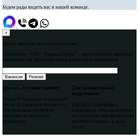
Будем рады видеть вас в нашей команде.
×
Ищете контракт или контрактника?
Спецпроект АНО "Родина Героев" - центр подбора военных
специалистов. Быстрый поиск вакансий и кандидатов
Вакансии
Резюме
Для тех, кто ищет работу
Для командиров и
кадровиков
Найдите вакансию в воинской
части, которая вам интересна.
Найдите подходящих
Мы поможем заключить
кандидатов. Мы организуем
контракт на желаемую
их прибытие для заключения
должность.
контракта именно в вашу
часть.