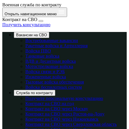
Военная служба по контракту
Открыть навигационное меню
Контракт на СВО
Получить консультацию
Вакансии на СВО
Востребованные вакансии
Ракетные войска и Артиллерия
Войска ПВО
Танковые войска
ВДВ и Десантные войска
Мотострелковые войска
Войска связи и РЭБ
Инженерные войска
Тыловые войска обеспечения
Войска беспилотных систем
Служба по контракту
Получите персональную консультацию
Контракт на СВО на год
Контракт на СВО через Москву
Контракт на СВО через Ростов-на-Дону
Контракт на СВО через Нижнекамск
Контракт на СВО через Свердловская область