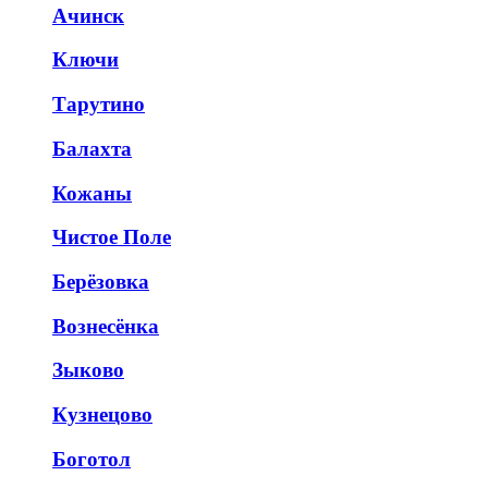
Ачинск
Ключи
Тарутино
Балахта
Кожаны
Чистое Поле
Берёзовка
Вознесёнка
Зыково
Кузнецово
Боготол