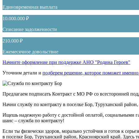
Единовременная выплата
10.000.000 ₽
Списание задолженности
210.000 ₽
Ежемесячное довольствие
Начните оформление при поддержке АНО "Родина Героев"
Уточним детали и
подберем решение, которое поможет именно
Предлагаем подписать Контракт с МО РФ со всесторонней под
Начни службу по контракту в поселке Бор, Туруханский район
Ищешь надежную работу с достойной оплатой, социальными га
шанс – служба по контракту!
Если ты физически здоров, морально устойчив и готов к серьез
в поселке Бор, Туруханский район, Красноярский край. Здесь т