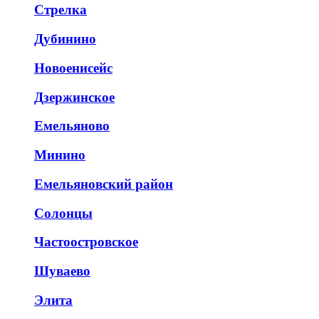
Стрелка
Дубинино
Новоенисейс
Дзержинское
Емельяново
Минино
Емельяновский район
Солонцы
Частоостровское
Шуваево
Элита