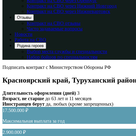
Контракт на СВО через Оренбург
Контракт на СВО через Нижний Новгород
Контракт на СВО через Нижневартовск
Отзывы
Контракт на СВО отзывы
Часто задаваемые вопросы
Новости
Работа на СВО
Родина героев
Выбор места службы и специальности
Набор бойцов по специальностям
Подписать контракт с Министерством Обороны РФ
Красноярский край, Туруханский район
Длительность оформления (дней)
3
Возраст, не старше
до 63 лет и 11 месяцев
Иностранцев берут
да, любых (кроме запрещенных)
17.500.000 ₽
Максимальная выплата за год
2.900.000 ₽