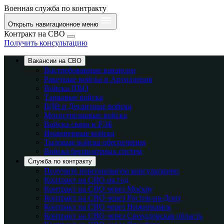
Военная служба по контракту
Открыть навигационное меню
Контракт на СВО
Получить консультацию
Вакансии на СВО
Востребованные вакансии
Ракетные войска и Артиллерия
Войска ПВО
Танковые войска
ВДВ и Десантные войска
Мотострелковые войска
Войска связи и РЭБ
Инженерные войска
Тыловые войска обеспечения
Войска беспилотных систем
Служба по контракту
Получите персональную консультацию
Контракт на СВО на год
Контракт на СВО через Москву
Контракт на СВО через Ростов-на-Дону
Контракт на СВО через Нижнекамск
Контракт на СВО через Свердловская область