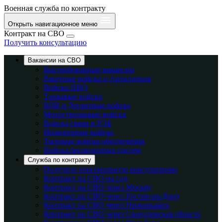
Военная служба по контракту
Открыть навигационное меню
Контракт на СВО
Получить консультацию
Вакансии на СВО
Востребованные вакансии
Ракетные войска и Артиллерия
Войска ПВО
Танковые войска
ВДВ и Десантные войска
Мотострелковые войска
Войска связи и РЭБ
Инженерные войска
Тыловые войска обеспечения
Войска беспилотных систем
Служба по контракту
Получите персональную консультацию
Контракт на СВО на год
Контракт на СВО через Москву
Контракт на СВО через Ростов-на-Дону
Контракт на СВО через Нижнекамск
Контракт на СВО через Свердловская область