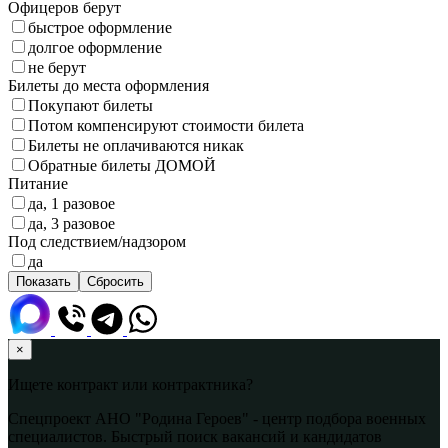
Офицеров берут
быстрое оформление
долгое оформление
не берут
Билеты до места оформления
Покупают билеты
Потом компенсируют стоимости билета
Билеты не оплачиваются никак
Обратные билеты ДОМОЙ
Питание
да, 1 разовое
да, 3 разовое
Под следствием/надзором
да
×
Ищете контракт или контрактника?
Спецпроект АНО "Родина Героев" - центр подбора военных
специалистов. Быстрый поиск вакансий и кандидатов