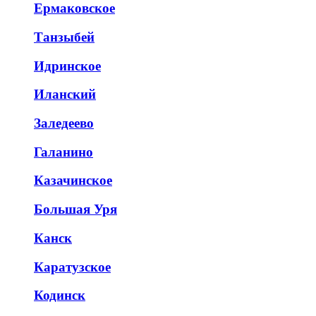
Ермаковское
Танзыбей
Идринское
Иланский
Заледеево
Галанино
Казачинское
Большая Уря
Канск
Каратузское
Кодинск