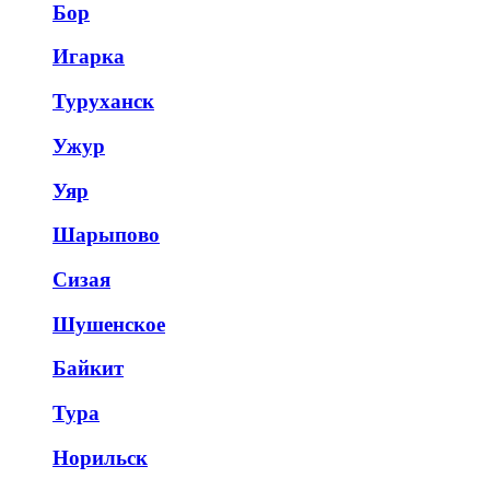
Бор
Игарка
Туруханск
Ужур
Уяр
Шарыпово
Сизая
Шушенское
Байкит
Тура
Норильск