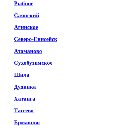
Рыбное
Саянский
Агинское
Северо-Енисейск
Атаманово
Сухобузимское
Шила
Дудинка
Хатанга
Тасеево
Ермаково