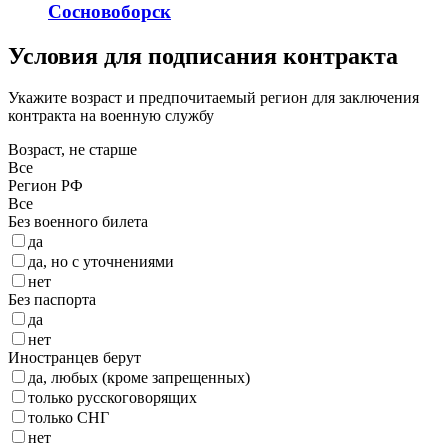
Сосновоборск
Условия для подписания контракта
Укажите возраст и предпочитаемый регион для заключения
контракта на военную службу
Возраст, не старше
Все
Регион РФ
Все
Без военного билета
да
да, но с уточнениями
нет
Без паспорта
да
нет
Иностранцев берут
да, любых (кроме запрещенных)
только русскоговорящих
только СНГ
нет