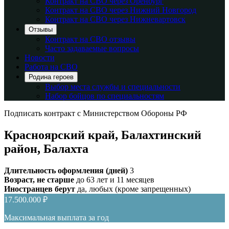
Контракт на СВО через Оренбург
Контракт на СВО через Нижний Новгород
Контракт на СВО через Нижневартовск
Отзывы
Контракт на СВО отзывы
Часто задаваемые вопросы
Новости
Работа на СВО
Родина героев
Выбор места службы и специальности
Набор бойцов по специальностям
Подписать контракт с Министерством Обороны РФ
Красноярский край, Балахтинский
район, Балахта
Длительность оформления (дней)
3
Возраст, не старше
до 63 лет и 11 месяцев
Иностранцев берут
да, любых (кроме запрещенных)
17.500.000 ₽
Максимальная выплата за год