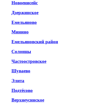
Новоенисейс
Дзержинское
Емельяново
Минино
Емельяновский район
Солонцы
Частоостровское
Шуваево
Элита
Подтёсово
Верхнеусинское