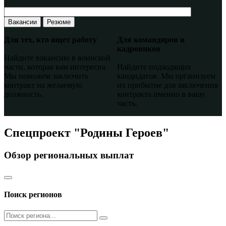
Вакансии
Резюме
Для тех, кто ищет работу
Для командиров и
кадровиков
Найдите вакансию в воинской
части, которая вам интересна.
Найдите подходящих
Мы поможем заключить
кандидатов. Мы организуем
контракт на желаемую
их прибытие для заключения
должность.
контракта именно в вашу
часть.
Спецпроект "Родины Героев"
Обзор региональных выплат
Поиск регионов