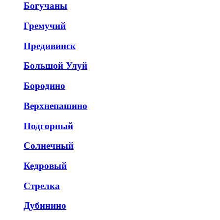
Богучаны
Гремучий
Предивинск
Большой Улуй
Бородино
Верхнепашино
Подгорный
Солнечный
Кедровый
Стрелка
Дубинино