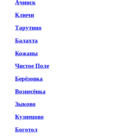
Ачинск
Ключи
Тарутино
Балахта
Кожаны
Чистое Поле
Берёзовка
Вознесёнка
Зыково
Кузнецово
Боготол