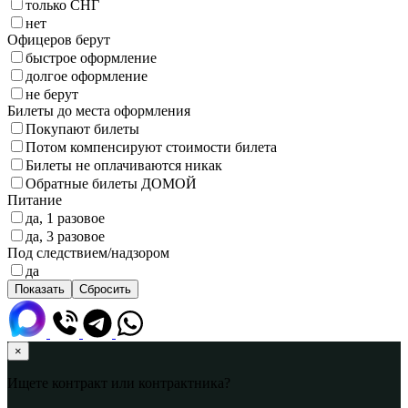
только СНГ
нет
Офицеров берут
быстрое оформление
долгое оформление
не берут
Билеты до места оформления
Покупают билеты
Потом компенсируют стоимости билета
Билеты не оплачиваются никак
Обратные билеты ДОМОЙ
Питание
да, 1 разовое
да, 3 разовое
Под следствием/надзором
да
×
Ищете контракт или контрактника?