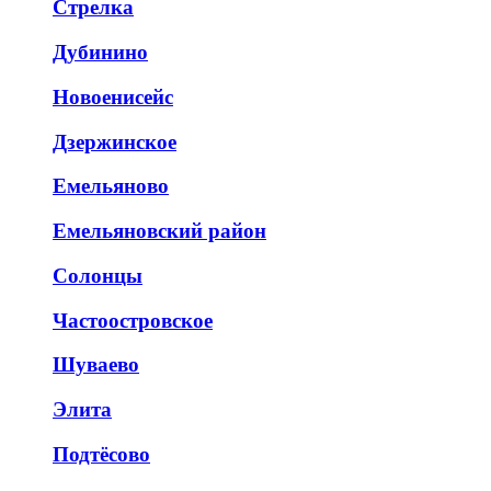
Стрелка
Дубинино
Новоенисейс
Дзержинское
Емельяново
Емельяновский район
Солонцы
Частоостровское
Шуваево
Элита
Подтёсово