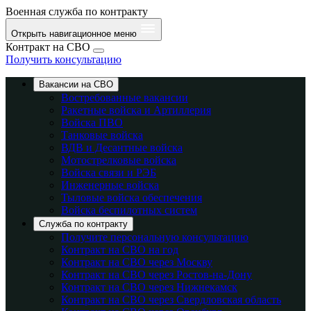
Военная служба по контракту
Открыть навигационное меню
Контракт на СВО
Получить консультацию
Вакансии на СВО
Востребованные вакансии
Ракетные войска и Артиллерия
Войска ПВО
Танковые войска
ВДВ и Десантные войска
Мотострелковые войска
Войска связи и РЭБ
Инженерные войска
Тыловые войска обеспечения
Войска беспилотных систем
Служба по контракту
Получите персональную консультацию
Контракт на СВО на год
Контракт на СВО через Москву
Контракт на СВО через Ростов-на-Дону
Контракт на СВО через Нижнекамск
Контракт на СВО через Свердловская область