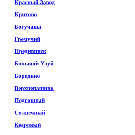
Красный Завод
Критово
Богучаны
Гремучий
Предивинск
Большой Улуй
Бородино
Верхнепашино
Подгорный
Солнечный
Кедровый