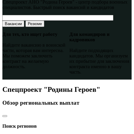
Спецпроект АНО "Родина Героев" - центр подбора военных
специалистов. Быстрый поиск вакансий и кандидатов
Вакансии
Резюме
Для тех, кто ищет работу
Для командиров и
кадровиков
Найдите вакансию в воинской
части, которая вам интересна.
Найдите подходящих
Мы поможем заключить
кандидатов. Мы организуем
контракт на желаемую
их прибытие для заключения
должность.
контракта именно в вашу
часть.
Спецпроект "Родины Героев"
Обзор региональных выплат
Поиск регионов