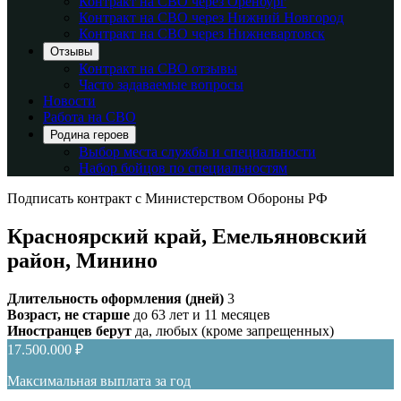
Контракт на СВО через Оренбург
Контракт на СВО через Нижний Новгород
Контракт на СВО через Нижневартовск
Отзывы
Контракт на СВО отзывы
Часто задаваемые вопросы
Новости
Работа на СВО
Родина героев
Выбор места службы и специальности
Набор бойцов по специальностям
Подписать контракт с Министерством Обороны РФ
Красноярский край, Емельяновский
район, Минино
Длительность оформления (дней)
3
Возраст, не старше
до 63 лет и 11 месяцев
Иностранцев берут
да, любых (кроме запрещенных)
17.500.000 ₽
Максимальная выплата за год