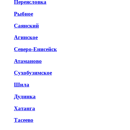
Переясловка
Рыбное
Саянский
Агинское
Северо-Енисейск
Атаманово
Сухобузимское
Шила
Дудинка
Хатанга
Тасеево