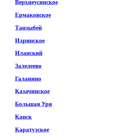
Верхнеусинское
Ермаковское
Танзыбей
Идринское
Иланский
Заледеево
Галанино
Казачинское
Большая Уря
Канск
Каратузское