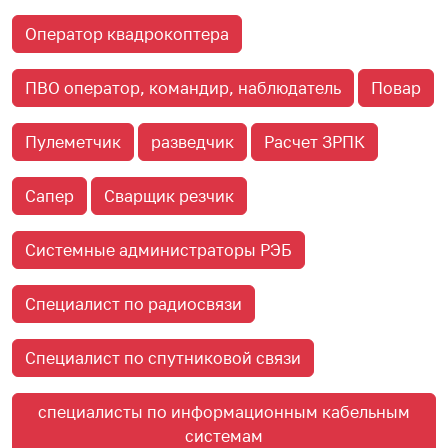
Оператор квадрокоптера
ПВО оператор, командир, наблюдатель
Повар
Пулеметчик
разведчик
Расчет ЗРПК
Сапер
Сварщик резчик
Системные администраторы РЭБ
Специалист по радиосвязи
Специалист по спутниковой связи
специалисты по информационным кабельным
системам