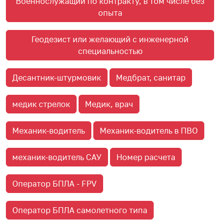
Военнослужащий по контракту, в том числе без
опыта
Геодезист или желающий с инженерной
специальностью
Десантник-штурмовик
Медбрат, санитар
медик стрелок
Медик, врач
Механик-водитель
Механик-водитель в ПВО
механик-водитель САУ
Номер расчета
Оператор БПЛА - FPV
Оператор БПЛА самолетного типа