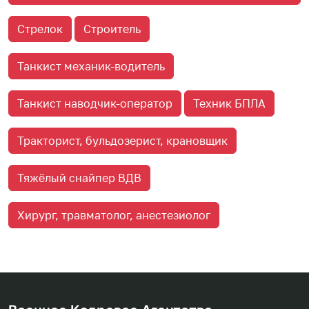
Стрелок
Строитель
Танкист механик-водитель
Танкист наводчик-оператор
Техник БПЛА
Тракторист, бульдозерист, крановщик
Тяжёлый снайпер ВДВ
Хирург, травматолог, анестезиолог