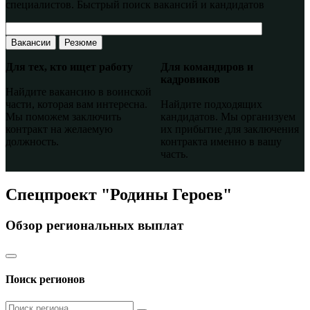
специалистов. Быстрый поиск вакансий и кандидатов
Вакансии
Резюме
Для тех, кто ищет работу
Для командиров и
кадровиков
Найдите вакансию в воинской
части, которая вам интересна.
Найдите подходящих
Мы поможем заключить
кандидатов. Мы организуем
контракт на желаемую
их прибытие для заключения
должность.
контракта именно в вашу
часть.
Спецпроект "Родины Героев"
Обзор региональных выплат
Поиск регионов