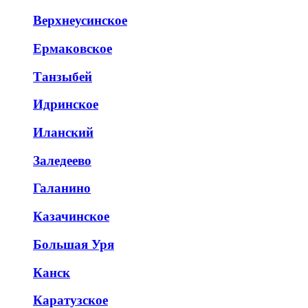
Верхнеусинское
Ермаковское
Танзыбей
Идринское
Иланский
Заледеево
Галанино
Казачинское
Большая Уря
Канск
Каратузское