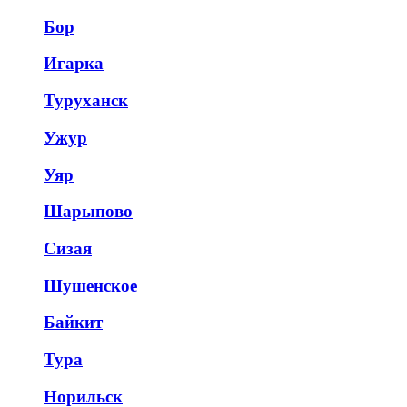
Бор
Игарка
Туруханск
Ужур
Уяр
Шарыпово
Сизая
Шушенское
Байкит
Тура
Норильск