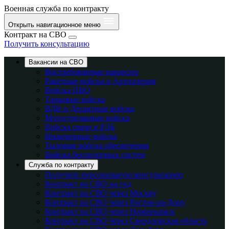
Военная служба по контракту
Открыть навигационное меню
Контракт на СВО
Получить консультацию
Вакансии на СВО
Востребованные вакансии
Ракетные войска и Артиллерия
Войска ПВО
Танковые войска
ВДВ и Десантные войска
Мотострелковые войска
Войска связи и РЭБ
Инженерные войска
Тыловые войска обеспечения
Войска беспилотных систем
Служба по контракту
Получите персональную консультацию
Контракт на СВО на год
Контракт на СВО через Москву
Контракт на СВО через Ростов-на-Дону
Контракт на СВО через Нижнекамск
Контракт на СВО через Свердловская область