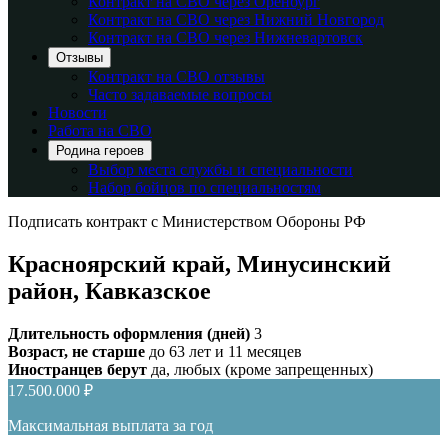
Контракт на СВО через Оренбург
Контракт на СВО через Нижний Новгород
Контракт на СВО через Нижневартовск
Отзывы
Контракт на СВО отзывы
Часто задаваемые вопросы
Новости
Работа на СВО
Родина героев
Выбор места службы и специальности
Набор бойцов по специальностям
Подписать контракт с Министерством Обороны РФ
Красноярский край, Минусинский
район, Кавказское
Длительность оформления (дней)
3
Возраст, не старше
до 63 лет и 11 месяцев
Иностранцев берут
да, любых (кроме запрещенных)
17.500.000 ₽
Максимальная выплата за год