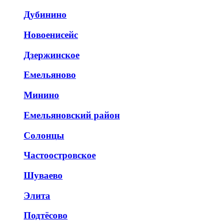
Дубинино
Новоенисейс
Дзержинское
Емельяново
Минино
Емельяновский район
Солонцы
Частоостровское
Шуваево
Элита
Подтёсово