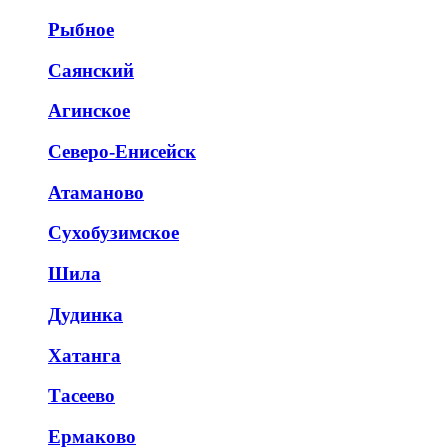
Рыбное
Саянский
Агинское
Северо-Енисейск
Атаманово
Сухобузимское
Шила
Дудинка
Хатанга
Тасеево
Ермаково