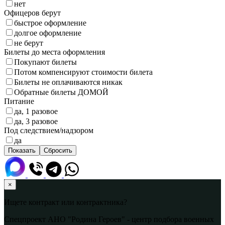
нет
Офицеров берут
быстрое оформление
долгое оформление
не берут
Билеты до места оформления
Покупают билеты
Потом компенсируют стоимости билета
Билеты не оплачиваются никак
Обратные билеты ДОМОЙ
Питание
да, 1 разовое
да, 3 разовое
Под следствием/надзором
да
×
Ищете контракт или контрактника?
Спецпроект АНО "Родина Героев" - центр подбора военных