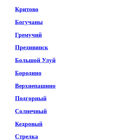
Критово
Богучаны
Гремучий
Предивинск
Большой Улуй
Бородино
Верхнепашино
Подгорный
Солнечный
Кедровый
Стрелка