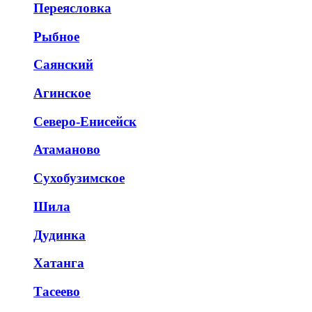
Переясловка
Рыбное
Саянский
Агинское
Северо-Енисейск
Атаманово
Сухобузимское
Шила
Дудинка
Хатанга
Тасеево