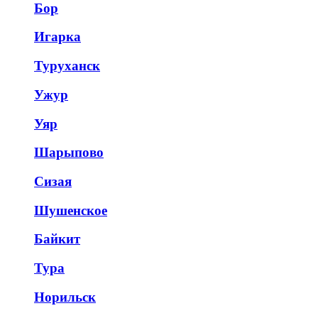
Бор
Игарка
Туруханск
Ужур
Уяр
Шарыпово
Сизая
Шушенское
Байкит
Тура
Норильск