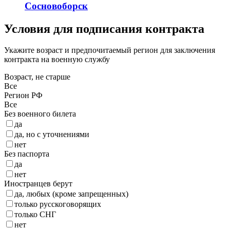
Сосновоборск
Условия для подписания контракта
Укажите возраст и предпочитаемый регион для заключения
контракта на военную службу
Возраст, не старше
Все
Регион РФ
Все
Без военного билета
да
да, но с уточнениями
нет
Без паспорта
да
нет
Иностранцев берут
да, любых (кроме запрещенных)
только русскоговорящих
только СНГ
нет