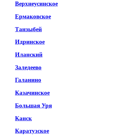
Верхнеусинское
Ермаковское
Танзыбей
Идринское
Иланский
Заледеево
Галанино
Казачинское
Большая Уря
Канск
Каратузское