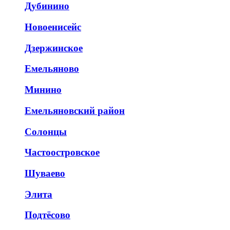
Дубинино
Новоенисейс
Дзержинское
Емельяново
Минино
Емельяновский район
Солонцы
Частоостровское
Шуваево
Элита
Подтёсово