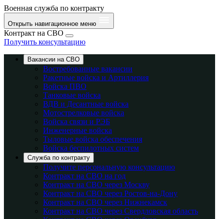
Военная служба по контракту
Открыть навигационное меню
Контракт на СВО
Получить консультацию
Вакансии на СВО
Востребованные вакансии
Ракетные войска и Артиллерия
Войска ПВО
Танковые войска
ВДВ и Десантные войска
Мотострелковые войска
Войска связи и РЭБ
Инженерные войска
Тыловые войска обеспечения
Войска беспилотных систем
Служба по контракту
Получите персональную консультацию
Контракт на СВО на год
Контракт на СВО через Москву
Контракт на СВО через Ростов-на-Дону
Контракт на СВО через Нижнекамск
Контракт на СВО через Свердловская область