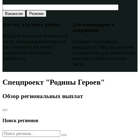
Вакансии
Резюме
Для тех, кто ищет работу
Для командиров и
кадровиков
Найдите вакансию в воинской
части, которая вам интересна.
Найдите подходящих
Мы поможем заключить
кандидатов. Мы организуем
контракт на желаемую
их прибытие для заключения
должность.
контракта именно в вашу
часть.
Спецпроект "Родины Героев"
Обзор региональных выплат
Поиск регионов