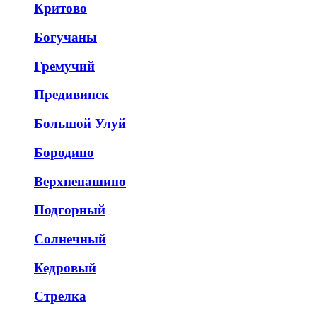
Критово
Богучаны
Гремучий
Предивинск
Большой Улуй
Бородино
Верхнепашино
Подгорный
Солнечный
Кедровый
Стрелка