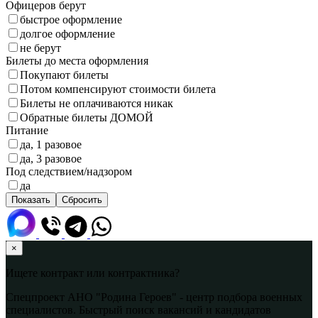
Офицеров берут
быстрое оформление
долгое оформление
не берут
Билеты до места оформления
Покупают билеты
Потом компенсируют стоимости билета
Билеты не оплачиваются никак
Обратные билеты ДОМОЙ
Питание
да, 1 разовое
да, 3 разовое
Под следствием/надзором
да
×
Ищете контракт или контрактника?
Спецпроект АНО "Родина Героев" - центр подбора военных
специалистов. Быстрый поиск вакансий и кандидатов