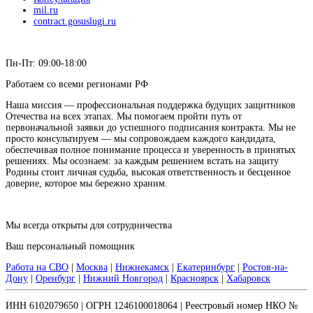
mil.ru
contract.gosuslugi.ru
Пн-Пт: 09:00-18:00
Работаем со всеми регионами РФ
Наша миссия — профессиональная поддержка будущих защитников
Отечества на всех этапах. Мы помогаем пройти путь от
первоначальной заявки до успешного подписания контракта. Мы не
просто консультируем — мы сопровождаем каждого кандидата,
обеспечивая полное понимание процесса и уверенность в принятых
решениях. Мы осознаем: за каждым решением встать на защиту
Родины стоит личная судьба, высокая ответственность и бесценное
доверие, которое мы бережно храним.
Мы всегда открыты для сотрудничества
Ваш персональный помощник
Работа на СВО
|
Москва
|
Нижнекамск
|
Екатеринбург
|
Ростов-на-
Дону
|
Оренбург
|
Нижний Новгород
|
Красноярск
|
Хабаровск
ИНН 6102079650 | ОГРН 1246100018064 | Реестровый номер НКО №