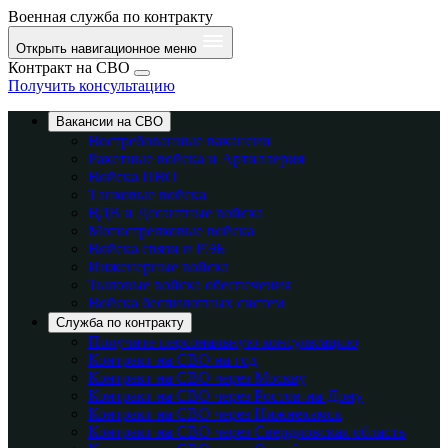
Военная служба по контракту
Открыть навигационное меню
Контракт на СВО
Получить консультацию
Вакансии на СВО
Востребованные вакансии
Ракетные войска и Артиллерия
Войска ПВО
Танковые войска
ВДВ и Десантные войска
Мотострелковые войска
Войска связи и РЭБ
Инженерные войска
Тыловые войска обеспечения
Войска беспилотных систем
Служба по контракту
Получите персональную консультацию
Контракт на СВО на год
Контракт на СВО через Москву
Контракт на СВО через Ростов-на-Дону
Контракт на СВО через Нижнекамск
Контракт на СВО через Свердловская область