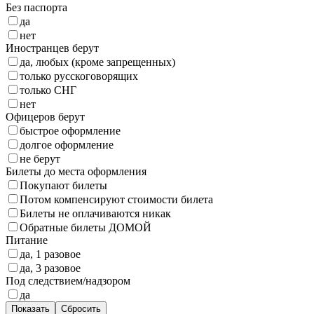
Без паспорта
да
нет
Иностранцев берут
да, любых (кроме запрещенных)
только русскоговорящих
только СНГ
нет
Офицеров берут
быстрое оформление
долгое оформление
не берут
Билеты до места оформления
Покупают билеты
Потом компенсируют стоимости билета
Билеты не оплачиваются никак
Обратные билеты ДОМОЙ
Питание
да, 1 разовое
да, 3 разовое
Под следствием/надзором
да