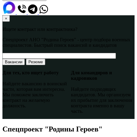
×
Ищете контракт или контрактника?
Спецпроект АНО "Родина Героев" - центр подбора военных
специалистов. Быстрый поиск вакансий и кандидатов
Вакансии
Резюме
Для тех, кто ищет работу
Для командиров и
кадровиков
Найдите вакансию в воинской
части, которая вам интересна.
Найдите подходящих
Мы поможем заключить
кандидатов. Мы организуем
контракт на желаемую
их прибытие для заключения
должность.
контракта именно в вашу
часть.
Спецпроект "Родины Героев"