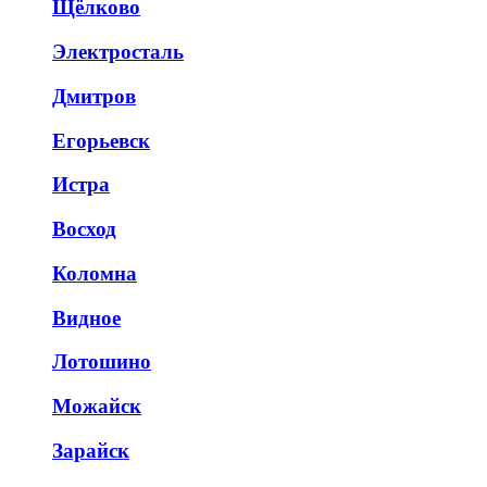
Щёлково
Электросталь
Дмитров
Егорьевск
Истра
Восход
Коломна
Видное
Лотошино
Можайск
Зарайск