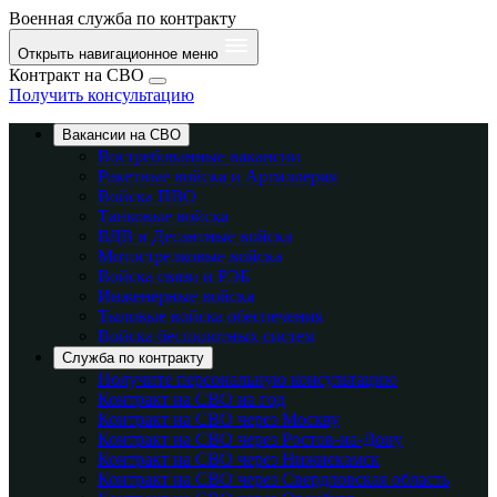
Военная служба по контракту
Открыть навигационное меню
Контракт на СВО
Получить консультацию
Вакансии на СВО
Востребованные вакансии
Ракетные войска и Артиллерия
Войска ПВО
Танковые войска
ВДВ и Десантные войска
Мотострелковые войска
Войска связи и РЭБ
Инженерные войска
Тыловые войска обеспечения
Войска беспилотных систем
Служба по контракту
Получите персональную консультацию
Контракт на СВО на год
Контракт на СВО через Москву
Контракт на СВО через Ростов-на-Дону
Контракт на СВО через Нижнекамск
Контракт на СВО через Свердловская область