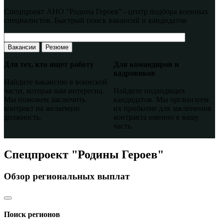
Спецпроект АНО "Родина Героев" - центр подбора военных
специалистов. Быстрый поиск вакансий и кандидатов
Вакансии
Резюме
Для тех, кто ищет работу
Для командиров и
кадровиков
Найдите вакансию в воинской
части, которая вам интересна.
Найдите подходящих
Мы поможем заключить
кандидатов. Мы организуем
контракт на желаемую
их прибытие для заключения
должность.
контракта именно в вашу
часть.
Спецпроект "Родины Героев"
Обзор региональных выплат
Поиск регионов