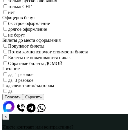
только русскоговорящих
только СНГ
нет
Офицеров берут
быстрое оформление
долгое оформление
не берут
Билеты до места оформления
Покупают билеты
Потом компенсируют стоимости билета
Билеты не оплачиваются никак
Обратные билеты ДОМОЙ
Питание
да, 1 разовое
да, 3 разовое
Под следствием/надзором
да
×
Ищете контракт или контрактника?