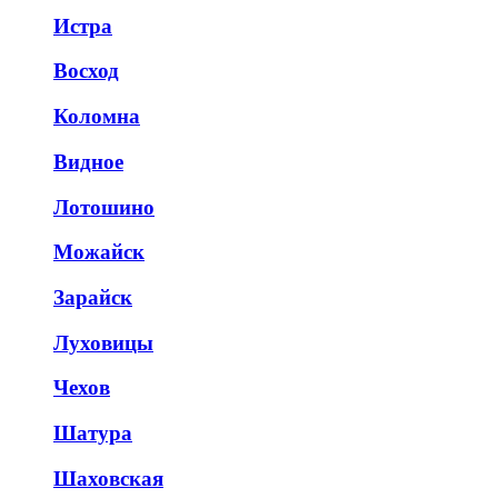
Истра
Восход
Коломна
Видное
Лотошино
Можайск
Зарайск
Луховицы
Чехов
Шатура
Шаховская