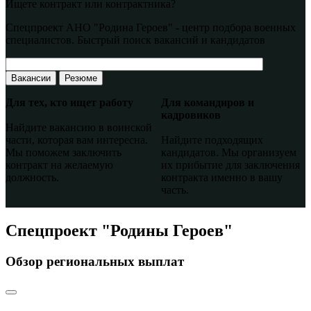
Ищете контракт или контрактника?
Спецпроект АНО "Родина Героев" - центр подбора военных
специалистов. Быстрый поиск вакансий и кандидатов
Вакансии
Резюме
Для тех, кто ищет работу
Для командиров и
кадровиков
Найдите вакансию в воинской
части, которая вам интересна.
Найдите подходящих
Мы поможем заключить
кандидатов. Мы организуем
контракт на желаемую
их прибытие для заключения
должность.
контракта именно в вашу
часть.
Спецпроект "Родины Героев"
Обзор региональных выплат