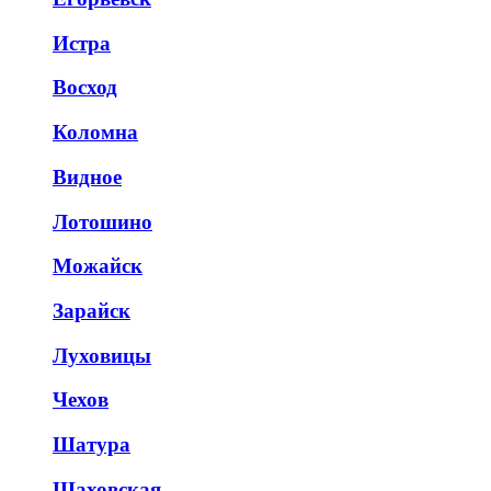
Истра
Восход
Коломна
Видное
Лотошино
Можайск
Зарайск
Луховицы
Чехов
Шатура
Шаховская