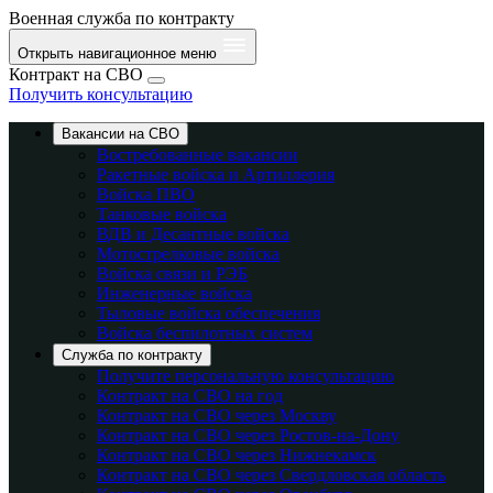
Военная служба по контракту
Открыть навигационное меню
Контракт на СВО
Получить консультацию
Вакансии на СВО
Востребованные вакансии
Ракетные войска и Артиллерия
Войска ПВО
Танковые войска
ВДВ и Десантные войска
Мотострелковые войска
Войска связи и РЭБ
Инженерные войска
Тыловые войска обеспечения
Войска беспилотных систем
Служба по контракту
Получите персональную консультацию
Контракт на СВО на год
Контракт на СВО через Москву
Контракт на СВО через Ростов-на-Дону
Контракт на СВО через Нижнекамск
Контракт на СВО через Свердловская область