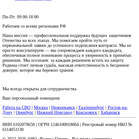
Пн-Пт: 09:00-18:00
Работаем со всеми регионами РФ
Наша миссия — профессиональная поддержка будущих защитников
Отечества на всех этапах. Мы помогаем пройти путь от
первоначальной заявки до успешного подписания контракта. Мы не
просто консультируем — мы сопровождаем каждого кандидата,
обеспечивая полное понимание процесса и уверенность в принятых
решениях. Мы осознаем: за каждым решением встать на защиту
Родины стоит личная судьба, высокая ответственность и бесценное
доверие, которое мы бережно храним.
Мы всегда открыты для сотрудничества
Ваш персональный помощник
Работа на СВО
|
Москва
|
Нижнекамск
|
Екатеринбург
|
Ростов-на-
Дону
|
Оренбург
|
Нижний Новгород
|
Красноярск
|
Хабаровск
ИНН 6102079650 | ОГРН 1246100018064 | Реестровый номер НКО №
6114051130
© 2022-2026 АНО «Родина Героев». Все права защищены.