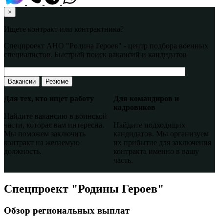
×
Ищете контракт или контрактника?
Спецпроект АНО "Родина Героев" - центр подбора военных
специалистов. Быстрый поиск вакансий и кандидатов
Вакансии
Резюме
Для тех, кто ищет работу
Для командиров и
кадровиков
Найдите вакансию в воинской
части, которая вам интересна.
Найдите подходящих
Мы поможем заключить
кандидатов. Мы организуем
контракт на желаемую
их прибытие для заключения
должность.
контракта именно в вашу
часть.
Спецпроект "Родины Героев"
Обзор региональных выплат