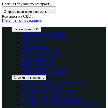
Военная служба по контракту
Открыть навигационное меню
Контракт на СВО
Получить консультацию
Вакансии на СВО
Востребованные вакансии
Ракетные войска и Артиллерия
Войска ПВО
Танковые войска
ВДВ и Десантные войска
Мотострелковые войска
Войска связи и РЭБ
Инженерные войска
Тыловые войска обеспечения
Войска беспилотных систем
Служба по контракту
Получите персональную консультацию
Контракт на СВО на год
Контракт на СВО через Москву
Контракт на СВО через Ростов-на-Дону
Контракт на СВО через Нижнекамск
Контракт на СВО через Свердловская область