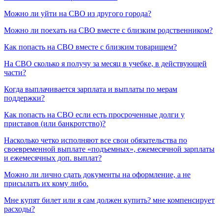
Можно ли уйти на СВО из другого города?
Можно ли поехать на СВО вместе с близким родственником?
Как попасть на СВО вместе с близким товарищем?
На СВО сколько я получу за месяц в учебке, в действующей
части?
Когда выплачивается зарплата и выплаты по мерам
поддержки?
Как попасть на СВО если есть просроченные долги у
приставов (или банкротство)?
Насколько четко исполняют все свои обязательства по
своевременной выплате «подъемных», ежемесячной зарплаты
и ежемесячных доп. выплат?
Можно ли лично сдать документы на оформление, а не
присылать их кому либо.
Мне купят билет или я сам должен купить? мне компенсирует
расходы?