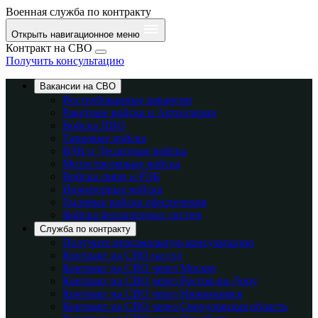
Военная служба по контракту
Открыть навигационное меню
Контракт на СВО
Получить консультацию
Вакансии на СВО
Востребованные вакансии
Ракетные войска и Артиллерия
Войска ПВО
Танковые войска
ВДВ и Десантные войска
Мотострелковые войска
Войска связи и РЭБ
Инженерные войска
Тыловые войска обеспечения
Войска беспилотных систем
Служба по контракту
Получите персональную консультацию
Контракт на СВО на год
Контракт на СВО через Москву
Контракт на СВО через Ростов-на-Дону
Контракт на СВО через Нижнекамск
Контракт на СВО через Свердловская область