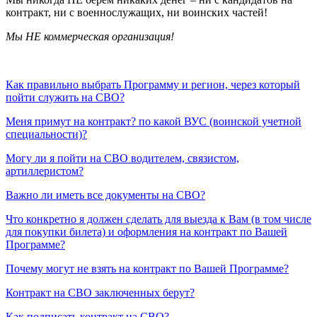
контракт, ни с военнослужащих, ни воинских частей!
Мы НЕ коммерческая организация!
Как правильно выбрать Программу и регион, через который
пойти служить на СВО?
Меня примут на контракт? по какой ВУС (воинской учетной
специальности)?
Могу ли я пойти на СВО водителем, связистом,
артиллеристом?
Важно ли иметь все документы на СВО?
Что конкретно я должен сделать для выезда к Вам (в том числе
для покупки билета) и оформления на контракт по Вашей
Программе?
Почему могут не взять на контракт по Вашей Программе?
Контракт на СВО заключенных берут?
Как подписать контракт на СВО?