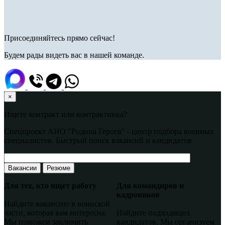
Присоединяйтесь прямо сейчас!
Будем рады видеть вас в нашей команде.
×
Ищете контракт или контрактника?
Спецпроект АНО "Родина Героев" - центр подбора военных
специалистов. Быстрый поиск вакансий и кандидатов
Вакансии
Резюме
Для тех, кто ищет работу
Для командиров и
кадровиков
Найдите вакансию в воинской
части, которая вам интересна.
Найдите подходящих
Мы поможем заключить
кандидатов. Мы организуем