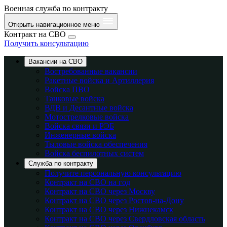
Военная служба по контракту
Открыть навигационное меню
Контракт на СВО
Получить консультацию
Вакансии на СВО
Востребованные вакансии
Ракетные войска и Артиллерия
Войска ПВО
Танковые войска
ВДВ и Десантные войска
Мотострелковые войска
Войска связи и РЭБ
Инженерные войска
Тыловые войска обеспечения
Войска беспилотных систем
Служба по контракту
Получите персональную консультацию
Контракт на СВО на год
Контракт на СВО через Москву
Контракт на СВО через Ростов-на-Дону
Контракт на СВО через Нижнекамск
Контракт на СВО через Свердловская область