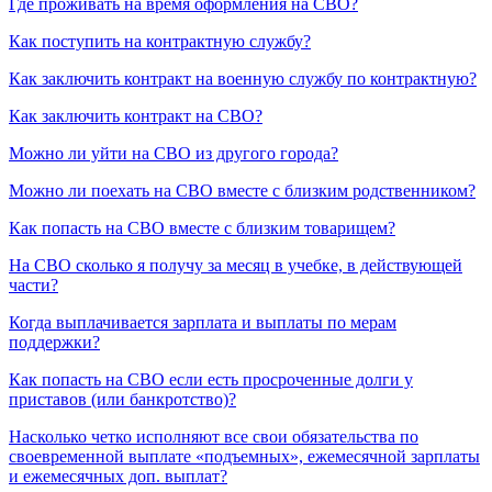
Где проживать на время оформления на СВО?
Как поступить на контрактную службу?
Как заключить контракт на военную службу по контрактную?
Как заключить контракт на СВО?
Можно ли уйти на СВО из другого города?
Можно ли поехать на СВО вместе с близким родственником?
Как попасть на СВО вместе с близким товарищем?
На СВО сколько я получу за месяц в учебке, в действующей
части?
Когда выплачивается зарплата и выплаты по мерам
поддержки?
Как попасть на СВО если есть просроченные долги у
приставов (или банкротство)?
Насколько четко исполняют все свои обязательства по
своевременной выплате «подъемных», ежемесячной зарплаты
и ежемесячных доп. выплат?