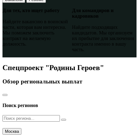
Для тех, кто ищет работу
Для командиров и
кадровиков
Найдите вакансию в воинской
части, которая вам интересна.
Найдите подходящих
Мы поможем заключить
кандидатов. Мы организуем
контракт на желаемую
их прибытие для заключения
должность.
контракта именно в вашу
часть.
Спецпроект "Родины Героев"
Обзор региональных выплат
Поиск регионов
Москва