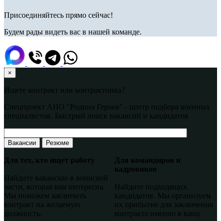
Присоединяйтесь прямо сейчас!
Будем рады видеть вас в нашей команде.
×
Ищете контракт или контрактника?
Спецпроект АНО "Родина Героев" - центр подбора военных
специалистов. Быстрый поиск вакансий и кандидатов
Вакансии
Резюме
Для тех, кто ищет работу
Для командиров и
кадровиков
Найдите вакансию в воинской
части, которая вам интересна.
Найдите подходящих
Мы поможем заключить
кандидатов. Мы организуем
контракт на желаемую
их прибытие для заключения
должность.
контракта именно в вашу