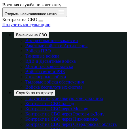
Военная служба по контракту
Открыть навигационное меню
Контракт на СВО
Получить консультацию
Вакансии на СВО
Востребованные вакансии
Ракетные войска и Артиллерия
Войска ПВО
Танковые войска
ВДВ и Десантные войска
Мотострелковые войска
Войска связи и РЭБ
Инженерные войска
Тыловые войска обеспечения
Войска беспилотных систем
Служба по контракту
Получите персональную консультацию
Контракт на СВО на год
Контракт на СВО через Москву
Контракт на СВО через Ростов-на-Дону
Контракт на СВО через Нижнекамск
Контракт на СВО через Свердловская область