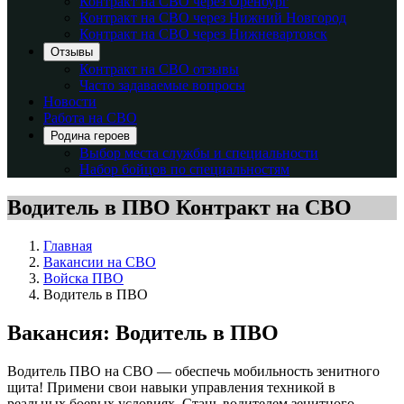
Контракт на СВО через Оренбург
Контракт на СВО через Нижний Новгород
Контракт на СВО через Нижневартовск
Отзывы
Контракт на СВО отзывы
Часто задаваемые вопросы
Новости
Работа на СВО
Родина героев
Выбор места службы и специальности
Набор бойцов по специальностям
Водитель в ПВО
Контракт на СВО
Главная
Вакансии на СВО
Войска ПВО
Водитель в ПВО
Вакансия: Водитель в ПВО
Водитель ПВО на СВО — обеспечь мобильность зенитного
щита! Примени свои навыки управления техникой в
реальных боевых условиях. Стань водителем зенитного