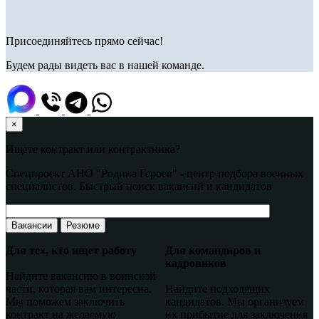
Присоединяйтесь прямо сейчас!
Будем рады видеть вас в нашей команде.
×
Ищете контракт или контрактника?
Спецпроект АНО "Родина Героев" - центр подбора военных
специалистов. Быстрый поиск вакансий и кандидатов
Вакансии
Резюме
Для тех, кто ищет работу
Для командиров и
кадровиков
Найдите вакансию в воинской
части, которая вам интересна.
Найдите подходящих
Мы поможем заключить
кандидатов. Мы организуем
контракт на желаемую
их прибытие для заключения