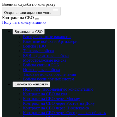
Военная служба по контракту
Открыть навигационное меню
Контракт на СВО
Получить консультацию
Вакансии на СВО
Востребованные вакансии
Ракетные войска и Артиллерия
Войска ПВО
Танковые войска
ВДВ и Десантные войска
Мотострелковые войска
Войска связи и РЭБ
Инженерные войска
Тыловые войска обеспечения
Войска беспилотных систем
Служба по контракту
Получите персональную консультацию
Контракт на СВО на год
Контракт на СВО через Москву
Контракт на СВО через Ростов-на-Дону
Контракт на СВО через Нижнекамск
Контракт на СВО через Свердловская область