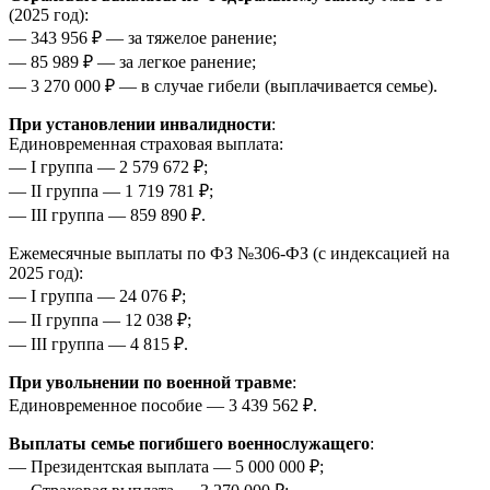
(2025 год):
— 343 956 ₽ — за тяжелое ранение;
— 85 989 ₽ — за легкое ранение;
— 3 270 000 ₽ — в случае гибели (выплачивается семье).
При установлении инвалидности
:
Единовременная страховая выплата:
— I группа — 2 579 672 ₽;
— II группа — 1 719 781 ₽;
— III группа — 859 890 ₽.
Ежемесячные выплаты по ФЗ №306-ФЗ (с индексацией на
2025 год):
— I группа — 24 076 ₽;
— II группа — 12 038 ₽;
— III группа — 4 815 ₽.
При увольнении по военной травме
:
Единовременное пособие — 3 439 562 ₽.
Выплаты семье погибшего военнослужащего
:
— Президентская выплата — 5 000 000 ₽;