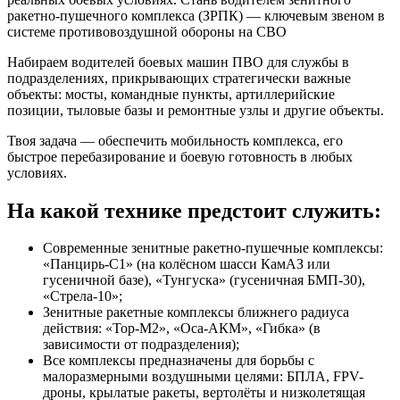
ракетно-пушечного комплекса (ЗРПК) — ключевым звеном в
системе противовоздушной обороны на СВО
Набираем водителей боевых машин ПВО для службы в
подразделениях, прикрывающих стратегически важные
объекты: мосты, командные пункты, артиллерийские
позиции, тыловые базы и ремонтные узлы и другие объекты.
Твоя задача — обеспечить мобильность комплекса, его
быстрое перебазирование и боевую готовность в любых
условиях.
На какой технике предстоит служить:
Современные зенитные ракетно-пушечные комплексы:
«Панцирь-С1» (на колёсном шасси КамАЗ или
гусеничной базе), «Тунгуска» (гусеничная БМП-30),
«Стрела-10»;
Зенитные ракетные комплексы ближнего радиуса
действия: «Тор-М2», «Оса-АКМ», «Гибка» (в
зависимости от подразделения);
Все комплексы предназначены для борьбы с
малоразмерными воздушными целями: БПЛА, FPV-
дроны, крылатые ракеты, вертолёты и низколетящая