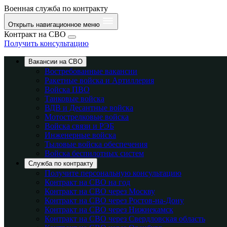
Военная служба по контракту
Открыть навигационное меню
Контракт на СВО
Получить консультацию
Вакансии на СВО
Востребованные вакансии
Ракетные войска и Артиллерия
Войска ПВО
Танковые войска
ВДВ и Десантные войска
Мотострелковые войска
Войска связи и РЭБ
Инженерные войска
Тыловые войска обеспечения
Войска беспилотных систем
Служба по контракту
Получите персональную консультацию
Контракт на СВО на год
Контракт на СВО через Москву
Контракт на СВО через Ростов-на-Дону
Контракт на СВО через Нижнекамск
Контракт на СВО через Свердловская область