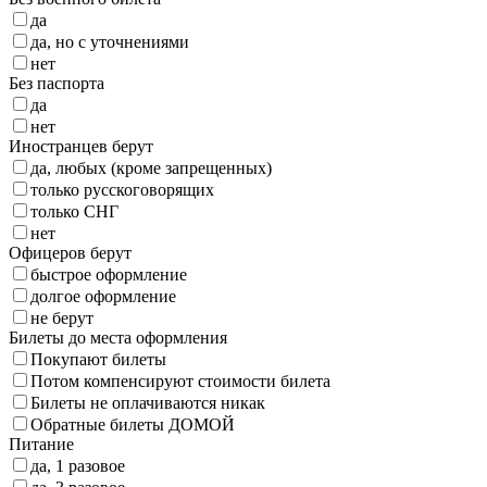
да
да, но с уточнениями
нет
Без паспорта
да
нет
Иностранцев берут
да, любых (кроме запрещенных)
только русскоговорящих
только СНГ
нет
Офицеров берут
быстрое оформление
долгое оформление
не берут
Билеты до места оформления
Покупают билеты
Потом компенсируют стоимости билета
Билеты не оплачиваются никак
Обратные билеты ДОМОЙ
Питание
да, 1 разовое