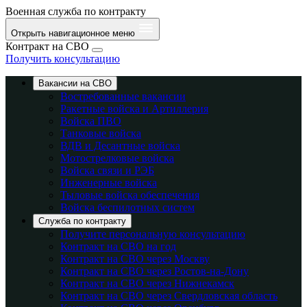
Военная служба по контракту
Открыть навигационное меню
Контракт на СВО
Получить консультацию
Вакансии на СВО
Востребованные вакансии
Ракетные войска и Артиллерия
Войска ПВО
Танковые войска
ВДВ и Десантные войска
Мотострелковые войска
Войска связи и РЭБ
Инженерные войска
Тыловые войска обеспечения
Войска беспилотных систем
Служба по контракту
Получите персональную консультацию
Контракт на СВО на год
Контракт на СВО через Москву
Контракт на СВО через Ростов-на-Дону
Контракт на СВО через Нижнекамск
Контракт на СВО через Свердловская область