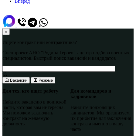
Вперед
×
Ищете контракт или контрактника?
Спецпроект АНО "Родина Героев" - центр подбора военных
специалистов. Быстрый поиск вакансий и кандидатов
Вакансии
Резюме
Для тех, кто ищет работу
Для командиров и
кадровиков
Найдите вакансию в воинской
части, которая вам интересна.
Найдите подходящих
Мы поможем заключить
кандидатов. Мы организуем
контракт на желаемую
их прибытие для заключения
должность.
контракта именно в вашу
часть.