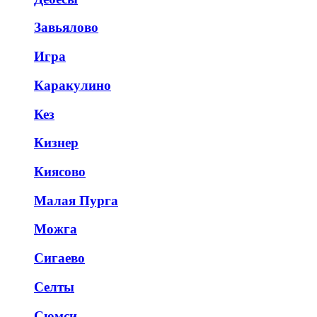
Завьялово
Игра
Каракулино
Кез
Кизнер
Киясово
Малая Пурга
Можга
Сигаево
Селты
Сюмси