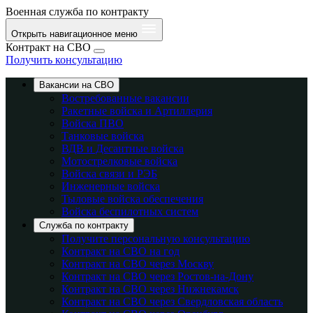
Военная служба по контракту
Открыть навигационное меню
Контракт на СВО
Получить консультацию
Вакансии на СВО
Востребованные вакансии
Ракетные войска и Артиллерия
Войска ПВО
Танковые войска
ВДВ и Десантные войска
Мотострелковые войска
Войска связи и РЭБ
Инженерные войска
Тыловые войска обеспечения
Войска беспилотных систем
Служба по контракту
Получите персональную консультацию
Контракт на СВО на год
Контракт на СВО через Москву
Контракт на СВО через Ростов-на-Дону
Контракт на СВО через Нижнекамск
Контракт на СВО через Свердловская область