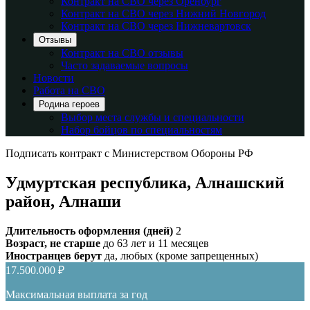
Контракт на СВО через Оренбург
Контракт на СВО через Нижний Новгород
Контракт на СВО через Нижневартовск
Отзывы
Контракт на СВО отзывы
Часто задаваемые вопросы
Новости
Работа на СВО
Родина героев
Выбор места службы и специальности
Набор бойцов по специальностям
Подписать контракт с Министерством Обороны РФ
Удмуртская республика, Алнашский
район, Алнаши
Длительность оформления (дней)
2
Возраст, не старше
до 63 лет и 11 месяцев
Иностранцев берут
да, любых (кроме запрещенных)
17.500.000 ₽
Максимальная выплата за год