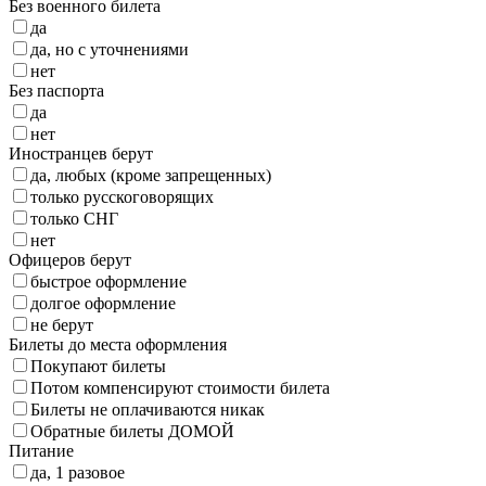
Без военного билета
да
да, но с уточнениями
нет
Без паспорта
да
нет
Иностранцев берут
да, любых (кроме запрещенных)
только русскоговорящих
только СНГ
нет
Офицеров берут
быстрое оформление
долгое оформление
не берут
Билеты до места оформления
Покупают билеты
Потом компенсируют стоимости билета
Билеты не оплачиваются никак
Обратные билеты ДОМОЙ
Питание
да, 1 разовое