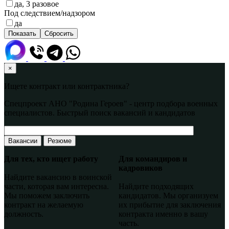
да, 3 разовое
Под следствием/надзором
да
×
Ищете контракт или контрактника?
Спецпроект АНО "Родина Героев" - центр подбора военных
специалистов. Быстрый поиск вакансий и кандидатов
Вакансии
Резюме
Для тех, кто ищет работу
Для командиров и
кадровиков
Найдите вакансию в воинской
части, которая вам интересна.
Найдите подходящих
Мы поможем заключить
кандидатов. Мы организуем
контракт на желаемую
их прибытие для заключения
должность.
контракта именно в вашу
часть.