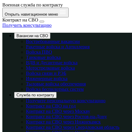
Военная служба по контракту
Открыть навигационное меню
Контракт на СВО
Получить консультацию
Вакансии на СВО
Востребованные вакансии
Ракетные войска и Артиллерия
Войска ПВО
Танковые войска
ВДВ и Десантные войска
Мотострелковые войска
Войска связи и РЭБ
Инженерные войска
Тыловые войска обеспечения
Войска беспилотных систем
Служба по контракту
Получите персональную консультацию
Контракт на СВО на год
Контракт на СВО через Москву
Контракт на СВО через Ростов-на-Дону
Контракт на СВО через Нижнекамск
Контракт на СВО через Свердловская область