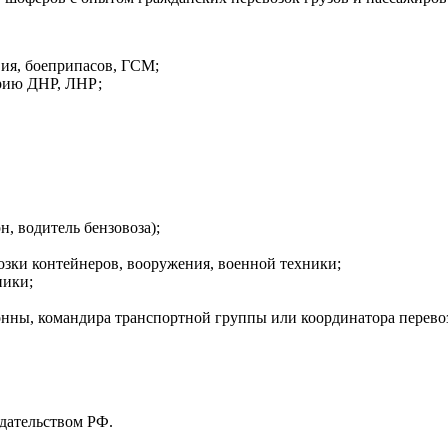
вия, боеприпасов, ГСМ;
орию ДНР, ЛНР;
, водитель бензовоза);
евозки контейнеров, вооружения, военной техники;
ники;
онны, командира транспортной группы или координатора перево
дательством РФ.