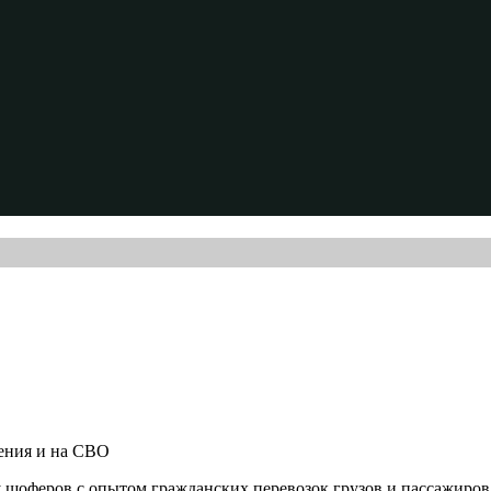
чения и на СВО
 шоферов с опытом гражданских перевозок грузов и пассажиров