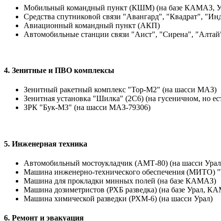
Мобильный командный пункт (КШМ) (на базе КАМАЗ, Ур
Средства спутниковой связи "Авангард", "Квадрат", "Ин
Авиационный командный пункт (АКП)
Автомобильные станции связи "Аист", "Сирена", "Алтай
4. Зенитные и ПВО комплексы
Зенитный ракетный комплекс "Тор-М2" (на шасси МАЗ)
Зенитная установка "Шилка" (2С6) (на гусеничном, но ес
ЗРК "Бук-М3" (на шасси МАЗ-79306)
5. Инженерная техника
Автомобильный мостоукладчик (АМТ-80) (на шасси Урал
Машина инженерно-технического обеспечения (МИТО) "
Машина для прокладки минных полей (на базе КАМАЗ)
Машина дозиметристов (РХБ разведка) (на базе Урал, К
Машина химической разведки (РХМ-6) (на шасси Урал)
6. Ремонт и эвакуация