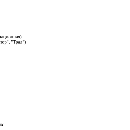
иационная)
ор", "Трал")
их