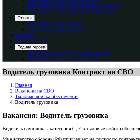
Контракт на СВО через Оренбург
Контракт на СВО через Нижний Новгород
Контракт на СВО через Нижневартовск
Отзывы
Контракт на СВО отзывы
Часто задаваемые вопросы
Новости
Работа на СВО
Родина героев
Выбор места службы и специальности
Набор бойцов по специальностям
Водитель грузовика
Контракт на СВО
Главная
Вакансии на СВО
Тыловые войска обеспечения
Водитель грузовика
Вакансия: Водитель грузовика
Водитель грузовика - категория С, Е в тыловые войска обеспе
Министерство обороны РФ приглашает на службу по контракту