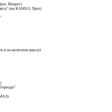
ал, Икарус)
дига" (на КАМАЗ, Урал)
"
ть и на колесном шасси)
)
Торнадо"
АМАЗ)