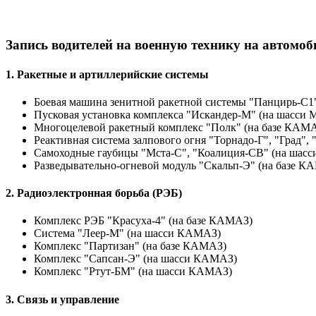
Запись водителей на военную технику на автомо
1. Ракетные и артиллерийские системы
Боевая машина зенитной ракетной системы "Панцирь-С1
Пусковая установка комплекса "Искандер-М" (на шасси 
Многоцелевой ракетный комплекс "Полк" (на базе КАМА
Реактивная система залпового огня "Торнадо-Г", "Град"
Самоходные гаубицы "Мста-С", "Коалиция-СВ" (на шасси
Разведывательно-огневой модуль "Скальп-Э" (на базе К
2. Радиоэлектронная борьба (РЭБ)
Комплекс РЭБ "Красуха-4" (на базе КАМАЗ)
Система "Леер-М" (на шасси КАМАЗ)
Комплекс "Партизан" (на базе КАМАЗ)
Комплекс "Сапсан-Э" (на шасси КАМАЗ)
Комплекс "Ртут-БМ" (на шасси КАМАЗ)
3. Связь и управление