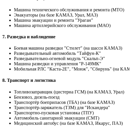
Машина технического обслуживания и ремонта (МТО)
Эвакуаторы (на базе КАМАЗ, Урал, МАЗ)
Машина эвакуации и ремонта "Ураган"
Машина артиллерийского обслуживания (МАО)
7. Разведка и наблюдение
Боевая машина разведки "Стилет" (на шасси КАМАЗ)
Разведывательный автомобиль "Тайфун-К"
Разведывательно-огневой модуль "Скальп-Э"
Машина разведки и управления "Р-149МК"
Мобильная РЛС "Каста-2Е", "Монж", "Сбирунь" (на КА
8. Транспорт и логистика
Топливозаправщик (цистерна ГСМ) (на КАМАЗ, Урал)
Бензовоз, дизель-поезд
Транспортёр боеприпасов (ТБА) (на базе КАМАЗ)
Транспортёр-заряжатель (ТЗМ) для "Искандера"
Транспортно-пусковая установка (ТПУ)
Автомобиль санитарной эвакуации (СМТ)
Медицинский автобус (на базе КАМАЗ, Икарус, ПАЗ)