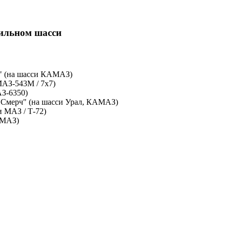
бильном шасси
" (на шасси КАМАЗ)
МАЗ-543М / 7x7)
З-6350)
, "Смерч" (на шасси Урал, КАМАЗ)
 МАЗ / Т-72)
АМАЗ)