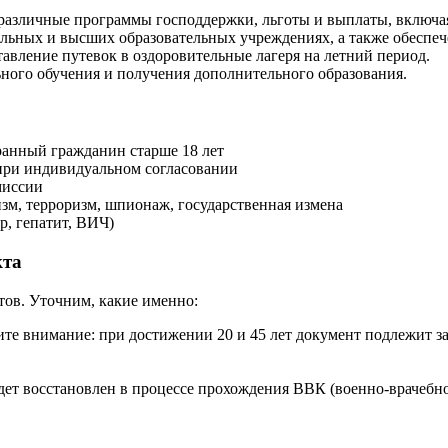
различные программы господдержки, льготы и выплаты, включая
кольных и высших образовательных учреждениях, а также обесп
авление путевок в оздоровительные лагеря на летний период.
ного обучения и получения дополнительного образования.
ранный гражданин старше 18 лет
 при индивидуальном согласовании
миссии
изм, терроризм, шпионаж, государственная измена
р, гепатит, ВИЧ)
кта
тов. Уточним, какие именно:
те внимание: при достижении 20 и 45 лет документ подлежит з
будет восстановлен в процессе прохождения ВВК (военно-врачебн