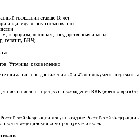
ранный гражданин старше 18 лет
 при индивидуальном согласовании
миссии
изм, терроризм, шпионаж, государственная измена
р, гепатит, ВИЧ)
кта
тов. Уточним, какие именно:
те внимание: при достижении 20 и 45 лет документ подлежит з
будет восстановлен в процессе прохождения ВВК (военно-врачебн
оссийской Федерации могут граждане Российской Федерации или
мо пройти медицинский осмотр в пункте отбора.
ников