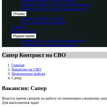
Контракт на СВО через Оренбург
Контракт на СВО через Нижний Новгород
Контракт на СВО через Нижневартовск
Отзывы
Контракт на СВО отзывы
Часто задаваемые вопросы
Новости
Работа на СВО
Родина героев
Выбор места службы и специальности
Набор бойцов по специальностям
Сапер
Контракт на СВО
Главная
Вакансии на СВО
Инженерные войска
Сапер
Вакансия: Сапер
Ведется прием саперов на работу по инженерно-саперному н
Для выполнения задач