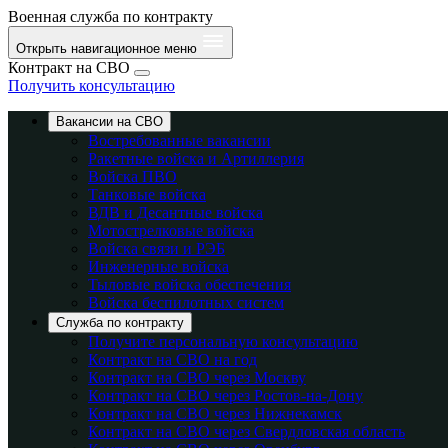
Военная служба по контракту
Открыть навигационное меню
Контракт на СВО
Получить консультацию
Вакансии на СВО
Востребованные вакансии
Ракетные войска и Артиллерия
Войска ПВО
Танковые войска
ВДВ и Десантные войска
Мотострелковые войска
Войска связи и РЭБ
Инженерные войска
Тыловые войска обеспечения
Войска беспилотных систем
Служба по контракту
Получите персональную консультацию
Контракт на СВО на год
Контракт на СВО через Москву
Контракт на СВО через Ростов-на-Дону
Контракт на СВО через Нижнекамск
Контракт на СВО через Свердловская область