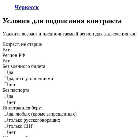
Черкесск
Условия для подписания контракта
Укажите возраст и предпочитаемый регион для заключения кон
Возраст, не старше
Все
Регион РФ
Все
Без военного билета
да
да, но с уточнениями
нет
Без паспорта
да
нет
Иностранцев берут
да, любых (кроме запрещенных)
только русскоговорящих
только СНГ
нет