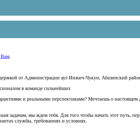
 Вам
.
держкой от Администрации аул Инжич-Чукун, Абазинский район
ссионалом в команде сильнейших
рантиями и реальными перспективами? Мечтаешь о настоящем де
ным задачам, мы ждем тебя. Для того чтобы начать этот путь, пе
иантах службы, требованиях и условиях.