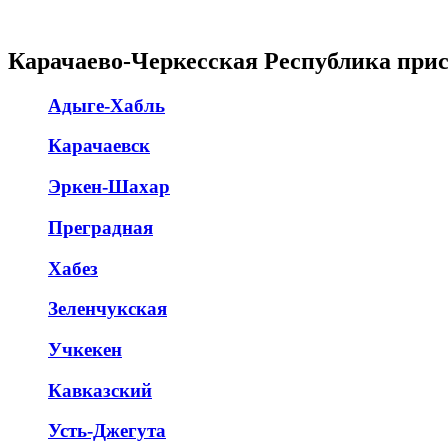
Карачаево-Черкесская Республика при
Адыге-Хабль
Карачаевск
Эркен-Шахар
Преградная
Хабез
Зеленчукская
Учкекен
Кавказский
Усть-Джегута