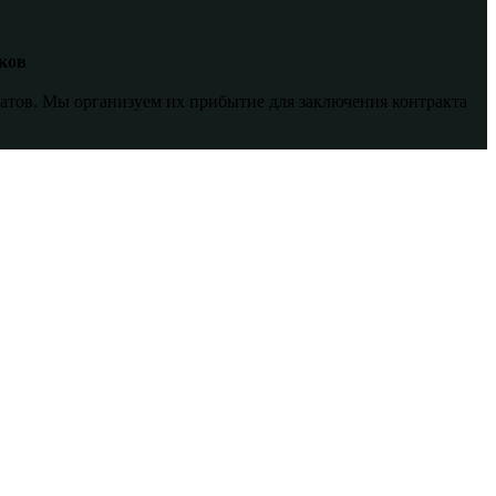
ков
тов. Мы организуем их прибытие для заключения контракта