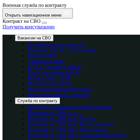
Военная служба по контракту
Открыть навигационное меню
Контракт на СВО
Получить консультацию
Вакансии на СВО
Востребованные вакансии
Ракетные войска и Артиллерия
Войска ПВО
Танковые войска
ВДВ и Десантные войска
Мотострелковые войска
Войска связи и РЭБ
Инженерные войска
Тыловые войска обеспечения
Войска беспилотных систем
Служба по контракту
Получите персональную консультацию
Контракт на СВО на год
Контракт на СВО через Москву
Контракт на СВО через Ростов-на-Дону
Контракт на СВО через Нижнекамск
Контракт на СВО через Свердловская область