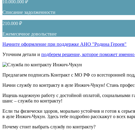
10.000.000 ₽
Списание задолженности
210.000 ₽
Ежемесячное довольствие
Начните оформление при поддержке АНО "Родина Героев"
Уточним детали и
подберем решение, которое поможет именно
Предлагаем подписать Контракт с МО РФ со всесторонней под
Начни службу по контракту в ауле Инжич-Чукун! Стань профе
Ищешь надежную работу с достойной оплатой, социальными га
шанс – служба по контракту!
Если ты физически здоров, морально устойчив и готов к серьез
в ауле Инжич-Чукун. Здесь тебе подробно расскажут о всех вар
Почему стоит выбрать службу по контракту?