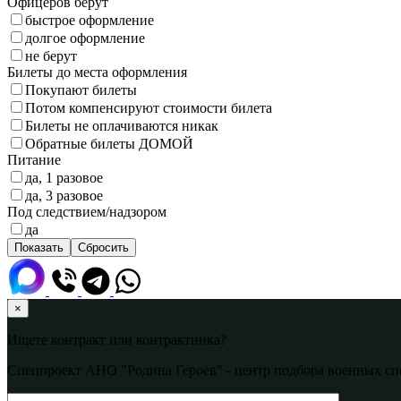
Офицеров берут
быстрое оформление
долгое оформление
не берут
Билеты до места оформления
Покупают билеты
Потом компенсируют стоимости билета
Билеты не оплачиваются никак
Обратные билеты ДОМОЙ
Питание
да, 1 разовое
да, 3 разовое
Под следствием/надзором
да
×
Ищете контракт или контрактника?
Спецпроект АНО "Родина Героев" - центр подбора военных сп