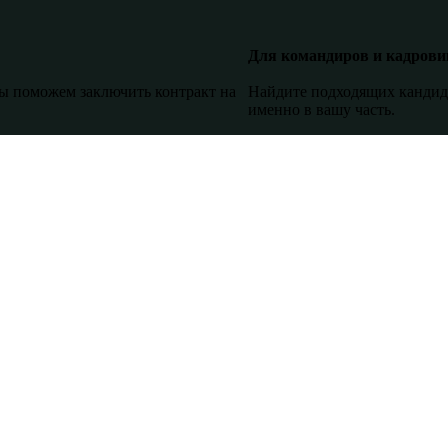
Для командиров и кадрови
Мы поможем заключить контракт на
Найдите подходящих кандида
именно в вашу часть.