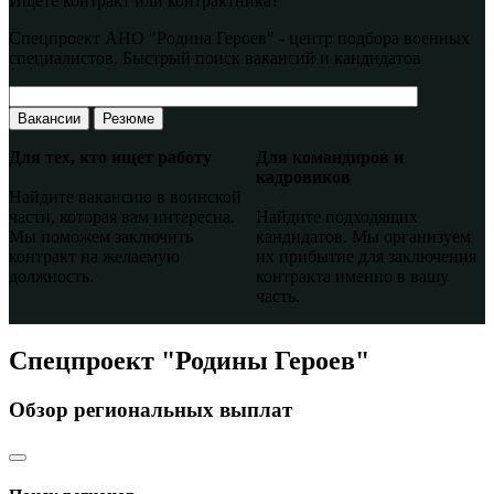
Ищете контракт или контрактника?
Спецпроект АНО "Родина Героев" - центр подбора военных
специалистов. Быстрый поиск вакансий и кандидатов
Вакансии
Резюме
Для тех, кто ищет работу
Для командиров и
кадровиков
Найдите вакансию в воинской
части, которая вам интересна.
Найдите подходящих
Мы поможем заключить
кандидатов. Мы организуем
контракт на желаемую
их прибытие для заключения
должность.
контракта именно в вашу
часть.
Спецпроект "Родины Героев"
Обзор региональных выплат