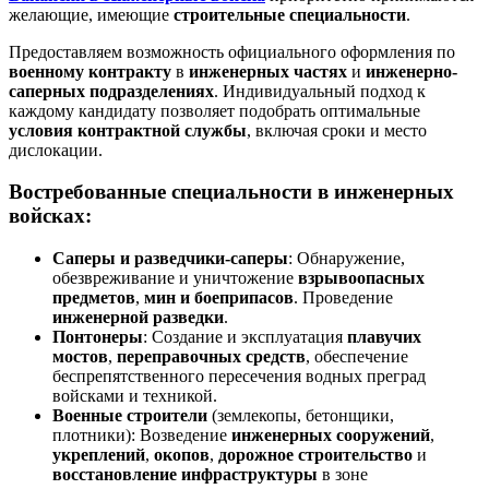
желающие, имеющие
строительные специальности
.
Предоставляем возможность официального оформления по
военному контракту
в
инженерных частях
и
инженерно-
саперных подразделениях
. Индивидуальный подход к
каждому кандидату позволяет подобрать оптимальные
условия контрактной службы
, включая сроки и место
дислокации.
Востребованные специальности в инженерных
войсках:
Саперы и разведчики-саперы
: Обнаружение,
обезвреживание и уничтожение
взрывоопасных
предметов
,
мин и боеприпасов
. Проведение
инженерной разведки
.
Понтонеры
: Создание и эксплуатация
плавучих
мостов
,
переправочных средств
, обеспечение
беспрепятственного пересечения водных преград
войсками и техникой.
Военные строители
(землекопы, бетонщики,
плотники): Возведение
инженерных сооружений
,
укреплений
,
окопов
,
дорожное строительство
и
восстановление инфраструктуры
в зоне