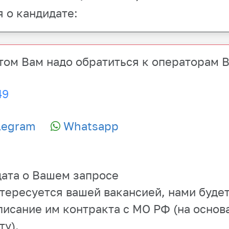
 о кандидате:
том
Вам надо обратиться к операторам 
49
legram
Whatsapp
ата о Вашем запросе
нтересуется вашей вакансией, нами буде
писание им контракта с МО РФ (на основ
ту).