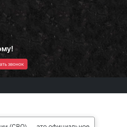
ому!
ать звонок
ии (СВО) — это официальное