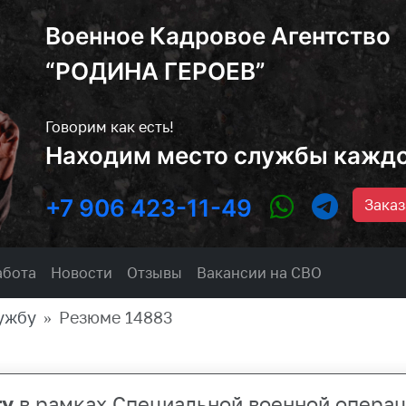
Военное Кадровое Агентство
“РОДИНА ГЕРОЕВ”
Говорим как есть!
Находим место службы кажд
+7 906 423-11-49
Заказ
абота
Новости
Отзывы
Вакансии на СВО
ужбу
Резюме 14883
ту
в рамках Специальной военной операц