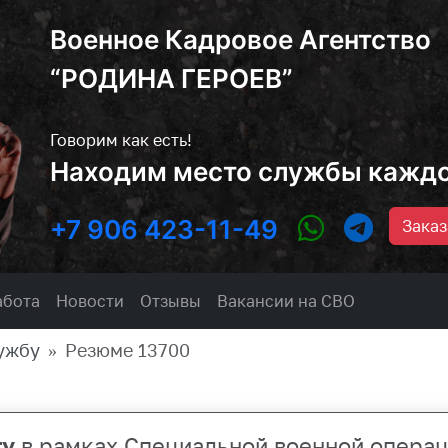
Военное Кадровое Агентство
“РОДИНА ГЕРОЕВ”
Говорим как есть!
Находим место службы кажд
+7 906 423-11-49
Заказ
абота
Новости
Отзывы
Вакансии на СВО
ужбу
Резюме 13700
ту
в рамках Специальной военной операц