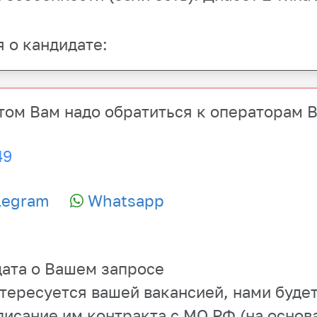
 о кандидате:
том
Вам надо обратиться к операторам 
49
legram
Whatsapp
ата о Вашем запросе
нтересуется вашей вакансией, нами буде
писание им контракта с МО РФ (на основ