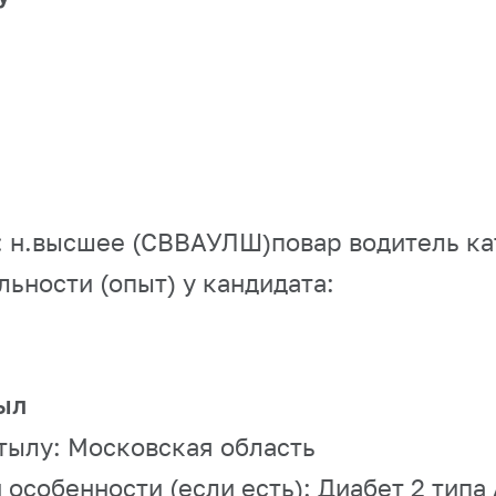
:
н.высшее (СВВАУЛШ)повар водитель кат
ности (опыт) у кандидата:
ыл
тылу:
Московская область
особенности (если есть):
Диабет 2 типа