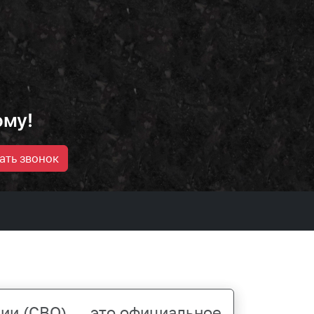
ому!
ать звонок
ии (СВО) — это официальное